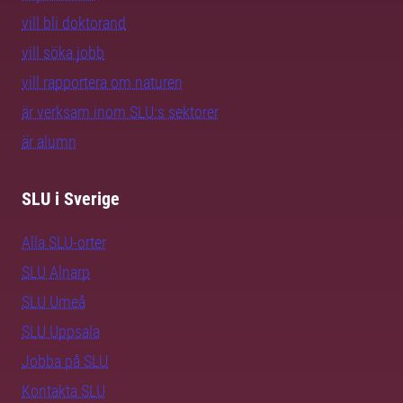
vill bli doktorand
vill söka jobb
vill rapportera om naturen
är verksam inom SLU:s sektorer
är alumn
SLU i Sverige
Alla SLU-orter
SLU Alnarp
SLU Umeå
SLU Uppsala
Jobba på SLU
Kontakta SLU