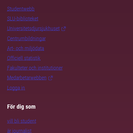
Studentwebb
SLU-biblioteket
Universitetsdjursjukhuset
Centrumbildningar
Art- och miljödata
Officiell statistik
Fakulteter och institutioner
Medarbetarwebben
Logga in
För dig som
vill bli student
är journalist