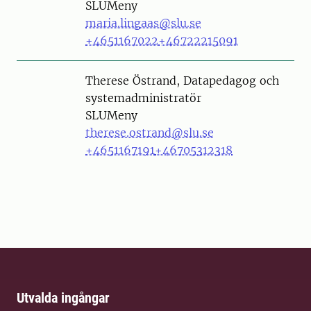
SLUMeny
maria.lingaas@slu.se
+4651167022
+46722215091
Person
Therese Östrand, Datapedagog och
systemadministratör
SLUMeny
therese.ostrand@slu.se
+4651167191
+46705312318
Utvalda ingångar