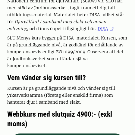
Nationellt centrum för djurvälfärd (SCAW) vid SLU har,
med stöd av Jordbruksverket, tagit fram ett digitalt
utbildningssmaterial. Materialet heter DISA, vilket står
för
Djurvälfärd i samband med slakt och annan
avlivning,
och finns öppet tillgängligt här:
DISA
SLU Menys kurs bygger på DISA-materialet. Kursen, som
är på grundläggande nivå, är godkänd för erhållande av
kompetensbevis enligt EG 1099/2009. Observera att det
är Jordbruksverket som utfärdar själva
kompetensbeviset.
Vem vänder sig kursen till?
Kursen är på grundläggande nivå och vänder sig till
yrkesverksamma (företag eller enskild firma) som
hanterar djur i samband med slakt.
Webbkurs med slutquiz 4900:- (exkl
moms)