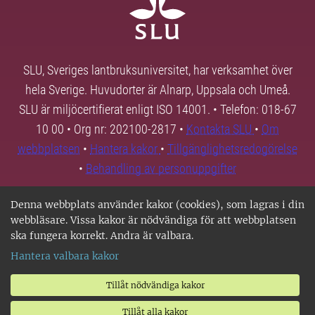
SLU, Sveriges lantbruksuniversitet, har verksamhet över
hela Sverige. Huvudorter är Alnarp, Uppsala och Umeå.
SLU är miljöcertifierat enligt ISO 14001. • Telefon: 018-67
10 00 • Org nr: 202100-2817 •
Kontakta SLU
•
Om
webbplatsen
•
Hantera kakor
•
Tillgänglighetsredogörelse
•
Behandling av personuppgifter
Denna webbplats använder kakor (cookies), som lagras i din
webbläsare. Vissa kakor är nödvändiga för att webbplatsen
ska fungera korrekt. Andra är valbara.
Hantera valbara kakor
Tillåt nödvändiga kakor
Tillåt alla kakor