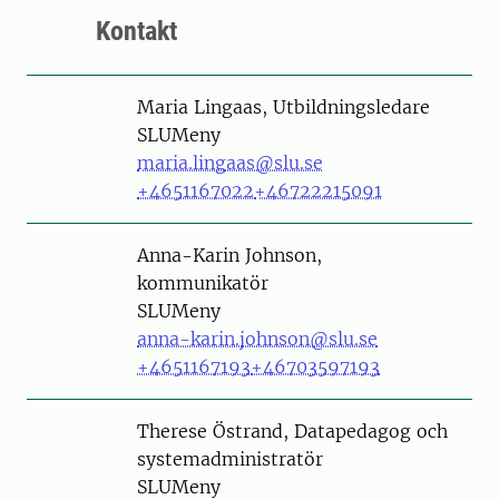
Kontakt
Person
Maria Lingaas, Utbildningsledare
SLUMeny
maria.lingaas@slu.se
+4651167022
+46722215091
Person
Anna-Karin Johnson,
kommunikatör
SLUMeny
anna-karin.johnson@slu.se
+4651167193
+46703597193
Person
Therese Östrand, Datapedagog och
systemadministratör
SLUMeny