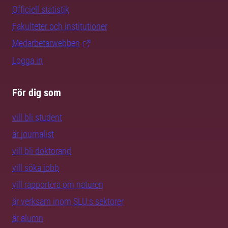
Officiell statistik
Fakulteter och institutioner
Medarbetarwebben
Logga in
För dig som
vill bli student
är journalist
vill bli doktorand
vill söka jobb
vill rapportera om naturen
är verksam inom SLU:s sektorer
är alumn