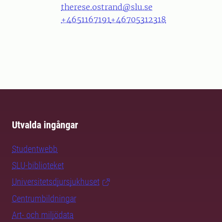
therese.ostrand@slu.se
+4651167191
+46705312318
Utvalda ingångar
Studentwebb
SLU-biblioteket
Universitetsdjursjukhuset
Centrumbildningar
Art- och miljödata