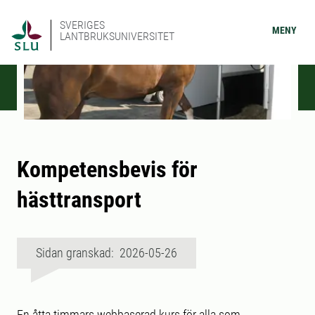
SVERIGES
MENY
LANTBRUKSUNIVERSITET
Kompetensbevis för
hästtransport
Sidan granskad: 2026-05-26
En åtta timmars webbaserad kurs för alla som