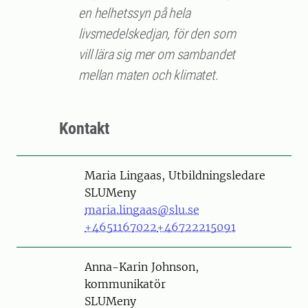
en helhetssyn på hela
livsmedelskedjan, för den som
vill lära sig mer om sambandet
mellan maten och klimatet.
Kontakt
Person
Maria Lingaas, Utbildningsledare
SLUMeny
maria.lingaas@slu.se
+4651167022
+46722215091
Person
Anna-Karin Johnson,
kommunikatör
SLUMeny