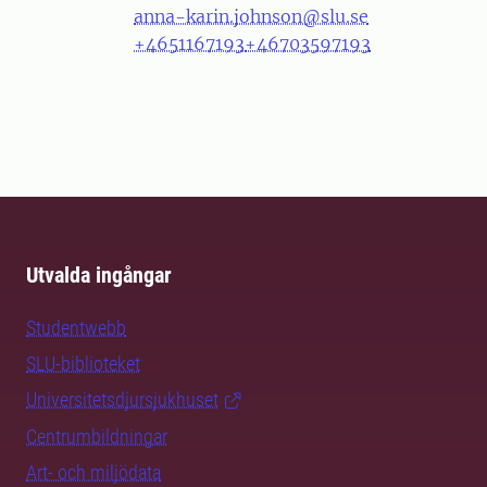
anna-karin.johnson@slu.se
+4651167193
+46703597193
Utvalda ingångar
Studentwebb
SLU-biblioteket
Universitetsdjursjukhuset
Centrumbildningar
Art- och miljödata