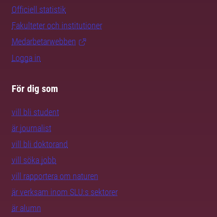
Officiell statistik
Fakulteter och institutioner
Medarbetarwebben
Logga in
För dig som
vill bli student
är journalist
vill bli doktorand
vill söka jobb
vill rapportera om naturen
är verksam inom SLU:s sektorer
är alumn