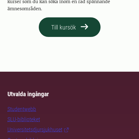
kurser som du kan söka inom en rad spännande
ämnesområden.
Till kursök
Utvalda ingångar
Studentwebb
SLU-biblioteket
Universitetsdjursjukhuset