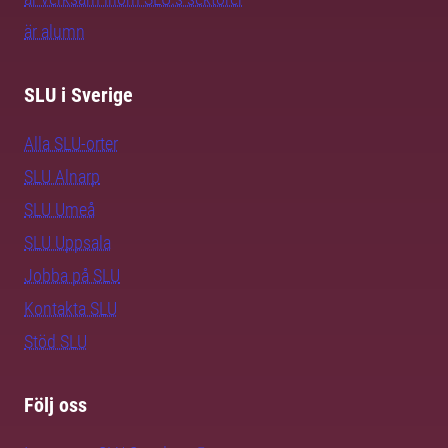
är alumn
SLU i Sverige
Alla SLU-orter
SLU Alnarp
SLU Umeå
SLU Uppsala
Jobba på SLU
Kontakta SLU
Stöd SLU
Följ oss