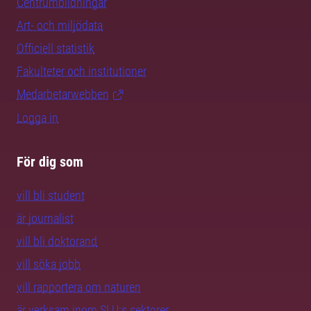
Centrumbildningar
Art- och miljödata
Officiell statistik
Fakulteter och institutioner
Medarbetarwebben
Logga in
För dig som
vill bli student
är journalist
vill bli doktorand
vill söka jobb
vill rapportera om naturen
är verksam inom SLU:s sektorer