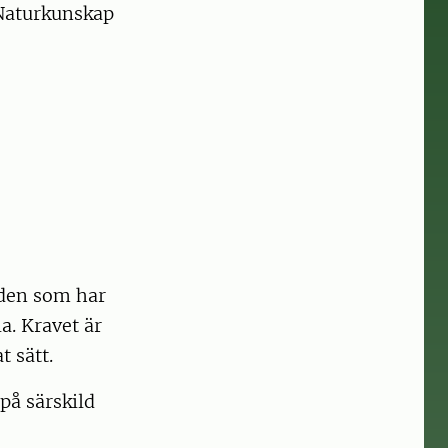
r Naturkunskap
 den som har
a. Kravet är
 sätt.
 på särskild