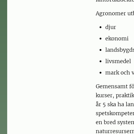
Agronomer utb
djur
ekonomi
landsbygds
livsmedel
mark och 
Gemensamt för
kurser, prakt
år 5 ska ha la
spetskompeten
en bred syste
naturresursern