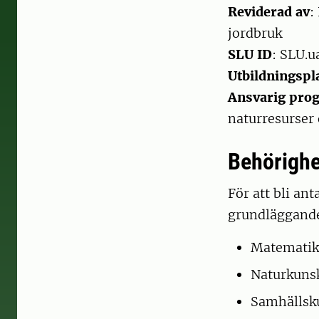
Reviderad av
:
jordbruk
SLU ID
: SLU.u
Utbildningspl
Ansvarig pr
naturresurser
Behörighe
För att bli a
grundläggande
Matematik 
Naturkuns
Samhällsku