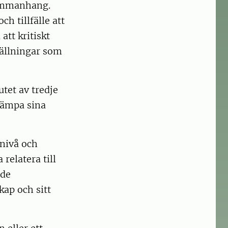
sammanhang.
ch tillfälle att
att kritiskt
tällningar som
utet av tredje
llämpa sina
nivå och
relatera till
nde
ap och sitt