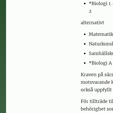
*Biologi 1 
2
alternativt
Matematik
Naturkuns
Samhällsk
*Biologi A
Kraven på särs
motsvarande ku
också uppfyll
För tillträde 
behörighet som