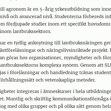
ill agronom är en 5-årig yrkesutbildning som inne
nivå och avancerad nivå. Studenterna förbereds in
 fördjupade studier inom ett specifikt huvudom
 inom lantbrukssektorn.
har en tydlig anknytning till lantbruksnäringen g
ästföreläsningar och näringslivsinriktade projekt. 
an göras hos organisationer, myndigheter och före
r lantbrukssektorns komplexa system. Genom att SL
jas i föreläsningar och handledning tränas student
förhållningssätt och vetenskapliga metoder.
igheter integreras i ämneskurser i hela utbildning
t. Muntlig och skriftlig kommunikationsförmåga 
alog med olika grupper och på olika sätt genom hel