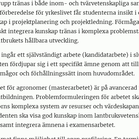
rupp tränas i både inom- och tvärvetenskapliga 
örberedelse för yrkeslivet får studenterna insikt i o
ap i projektplanering och projektledning. Förmåga 
skt integrera kunskap tränas i komplexa problems
ntbrukets hållbara utveckling.
ingår ett självständigt arbete (kandidatarbete) i sl
ten fördjupar sig i ett specifikt ämne genom att ti
rmågor och förhållningssätt inom huvudområdet.
t för agronomer (masterarbetet) är på avancerad 
utbildningen. Problemformuleringen för arbetet ska 
orns komplexa system av resurser och värdeskapa
denten ska visa god kunskap inom lantbruksvetensk
amt integrera ämnena i examensarbetet.