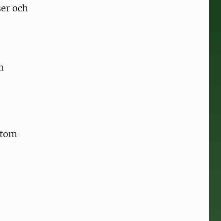
er och
m
utom