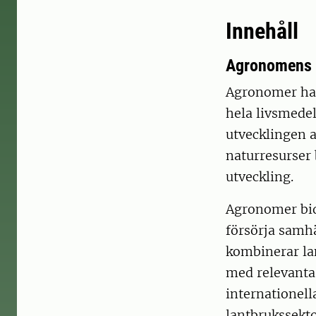
Innehåll
Agronomens r
Agronomer har
hela livsmede
utvecklingen 
naturresurser 
utveckling.
Agronomer bidr
försörja samhä
kombinerar la
med relevanta
internationell
lantbrukssekto