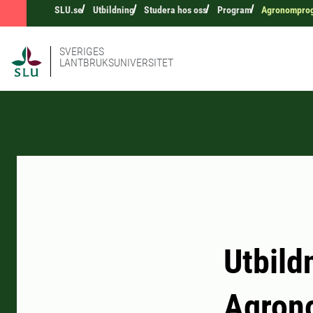
SLU.se
Utbildning
Studera hos oss
Program
Agronompro
SVERIGES
LANTBRUKSUNIVERSITET
Utbild
Agron