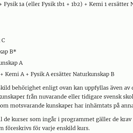
+ Fysik 1a (eller Fysik 1b1 + 1b2) + Kemi 1 ersätte
 C
kap B*
unskap A
 + Kemi A + Fysik A ersätter Naturkunskap B
kild behörighet enligt ovan kan uppfyllas även av
nskaper från nuvarande eller tidigare svensk skol
t om motsvarande kunskaper har inhämtats på annat
till de kurser som ingår i programmet gäller de krav
 föreskrivs för varje enskild kurs.