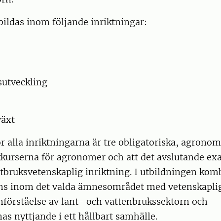
ildas inom följande inriktningar:
utveckling
växt
 alla inriktningarna är tre obligatoriska, agr
ikkurserna för agronomer och att det avslutande e
ntbruksvetenskaplig inriktning. I utbildningen kom
s inom det valda ämnesområdet med vetenskaplig
mförståelse av lant- och vattenbrukssektorn och
as nyttjande i ett hållbart samhälle.