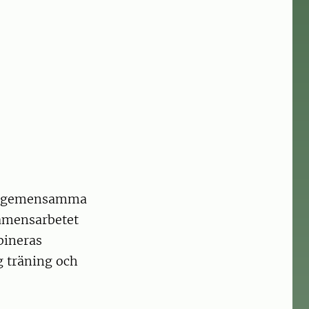
onomgemensamma
xamensarbetet
bineras
 träning och