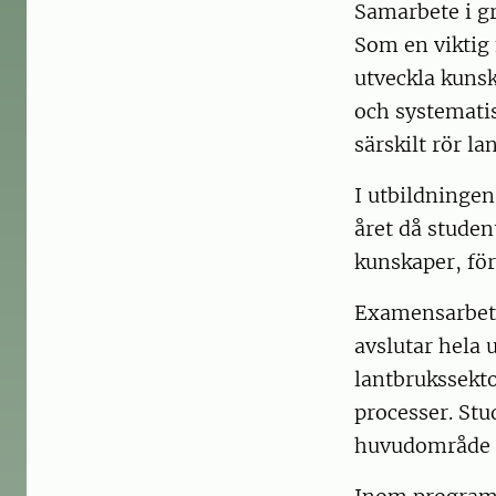
Samarbete i g
Som en viktig f
utveckla kunsk
och systemati
särskilt rör la
I utbildningen 
året då studen
kunskaper, fö
Examensarbete
avslutar hela 
lantbrukssekt
processer. Stu
huvudområde s