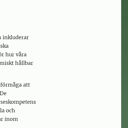
 inkluderar
iska
ör hur våra
omiskt hållbar
 förmåga att
 De
ämneskompetens
la och
ar inom