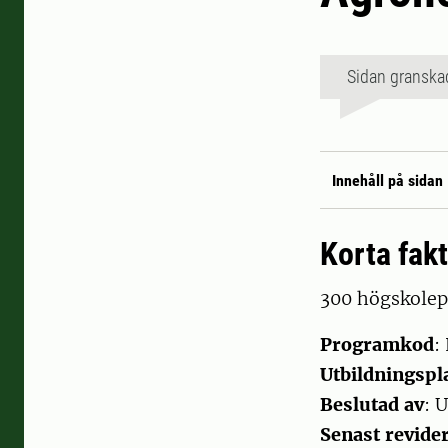
Sidan granska
Innehåll på sidan
Korta fak
300 högskole
Programkod
:
Utbildningspla
Beslutad av
: 
Senast revide