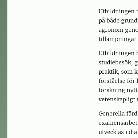
Utbildningen t
på både grund
agronom genom
tillämpningar
Utbildningen 
studiebesök, g
praktik, som k
förståelse fö
forskning nytt
vetenskapligt 
Generella färd
examensarbete
utvecklas i di