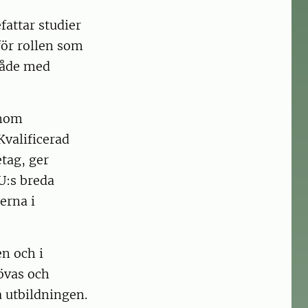
fattar studier
för rollen som
råde med
enom
Kvalificerad
tag, ger
U:s breda
erna i
en och i
övas och
a utbildningen.