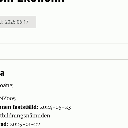
d: 2025-06-17
ta
poäng
 NY005
nen fastställd
: 2024-05-23
Utbildningsnämnden
rad
: 2025-01-22