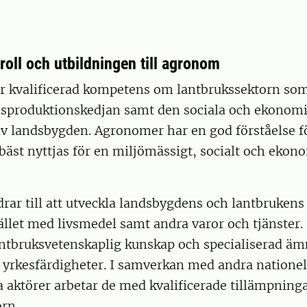
oll och utbildningen till agronom
 kvalificerad kompetens om lantbrukssektorn som
lsproduktionskedjan samt den sociala och ekonom
av landsbygden. Agronomer har en god förståelse f
bäst nyttjas för en miljömässigt, socialt och ekon
ar till att utveckla landsbygdens och lantbrukens
llet med livsmedel samt andra varor och tjänster.
ntbruksvetenskaplig kunskap och specialiserad 
 yrkesfärdigheter. I samverkan med andra nationel
a aktörer arbetar de med kvalificerade tillämpning
rn.