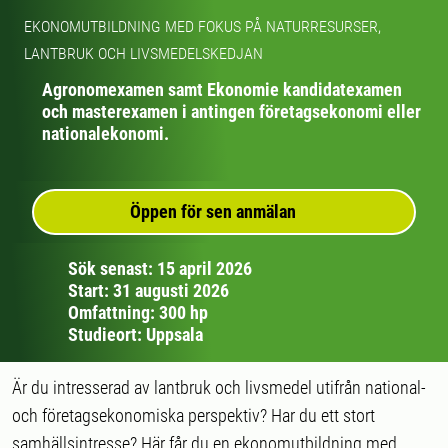
EKONOMUTBILDNING MED FOKUS PÅ NATURRESURSER,
LANTBRUK OCH LIVSMEDELSKEDJAN
Agronomexamen samt Ekonomie kandidatexamen
och masterexamen i antingen företagsekonomi eller
nationalekonomi.
Öppen för sen anmälan
Sök senast: 15 april 2026
Start: 31 augusti 2026
Omfattning: 300 hp
Studieort: Uppsala
Är du intresserad av lantbruk och livsmedel utifrån national-
och företagsekonomiska perspektiv? Har du ett stort
samhällsintresse? Här får du en ekonomutbildning med