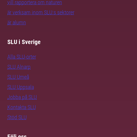
vill rapportera om naturen
är verksam inom SLU:s sektorer
är alumn
SLU i Sverige
Alla SLU-orter
SLU Alnarp
SLU Umeå
SLU Uppsala
Jobba på SLU
Kontakta SLU
Stöd SLU
Följ oss