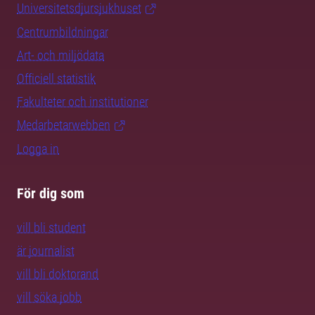
Universitetsdjursjukhuset
Centrumbildningar
Art- och miljödata
Officiell statistik
Fakulteter och institutioner
Medarbetarwebben
Logga in
För dig som
vill bli student
är journalist
vill bli doktorand
vill söka jobb