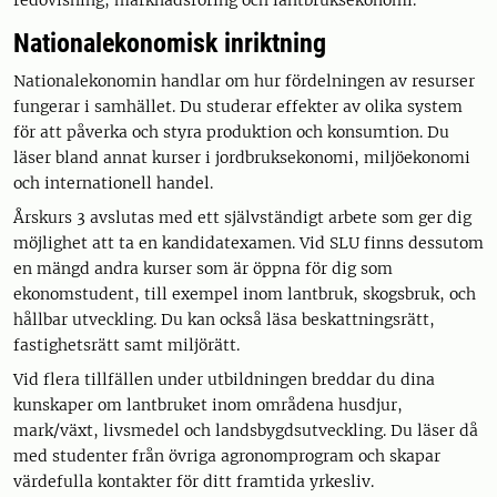
redovisning, marknadsföring och lantbruksekonomi.
Nationalekonomisk inriktning
Nationalekonomin handlar om hur fördelningen av resurser
fungerar i samhället. Du studerar effekter av olika system
för att påverka och styra produktion och konsumtion. Du
läser bland annat kurser i jordbruksekonomi, miljöekonomi
och internationell handel.
Årskurs 3 avslutas med ett självständigt arbete som ger dig
möjlighet att ta en kandidatexamen. Vid SLU finns dessutom
en mängd andra kurser som är öppna för dig som
ekonomstudent, till exempel inom lantbruk, skogsbruk, och
hållbar utveckling. Du kan också läsa beskattningsrätt,
fastighetsrätt samt miljörätt.
Vid flera tillfällen under utbildningen breddar du dina
kunskaper om lantbruket inom områdena husdjur,
mark/växt, livsmedel och landsbygdsutveckling. Du läser då
med studenter från övriga agronomprogram och skapar
värdefulla kontakter för ditt framtida yrkesliv.