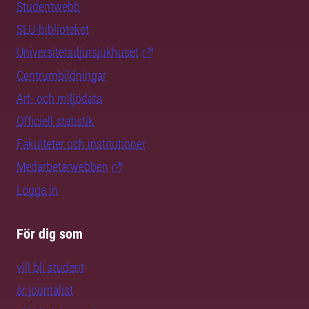
Studentwebb
SLU-biblioteket
Universitetsdjursjukhuset
Centrumbildningar
Art- och miljödata
Officiell statistik
Fakulteter och institutioner
Medarbetarwebben
Logga in
För dig som
vill bli student
är journalist