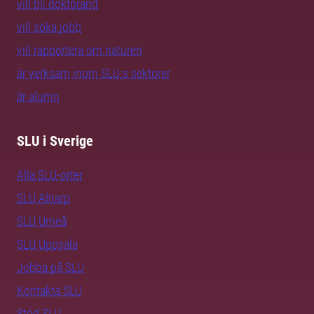
vill bli doktorand
vill söka jobb
vill rapportera om naturen
är verksam inom SLU:s sektorer
är alumn
SLU i Sverige
Alla SLU-orter
SLU Alnarp
SLU Umeå
SLU Uppsala
Jobba på SLU
Kontakta SLU
Stöd SLU