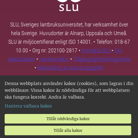
SLU, Sveriges lantbruksuniversitet, har verksamhet över
hela Sverige. Huvudorter är Alnarp, Uppsala och Umeå.
SLU är miljöcertifierat enligt ISO 14001. • Telefon: 018-67
10 00 • Org nr: 202100-2817 •
Kontakta SLU
•
Om
webbplatsen
•
Hantera kakor
•
Tillgänglighetsredogörelse
•
Behandling av personuppgifter
Denna webbplats använder kakor (cookies), som lagras i din
webbläsare. Vissa kakor är nödvändiga för att webbplatsen
ska fungera korrekt. Andra är valbara.
Hantera valbara kakor
Tillåt nödvändiga kakor
Tillåt alla kakor