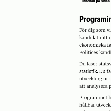
Innehåll på sidan
Programi
För dig som vi
kandidat rätt 
ekonomiska fa
Politices kand
Du läser stats
statistik. Du 
utveckling ur 
att analysera 
Programmet ha
hållbar utvec