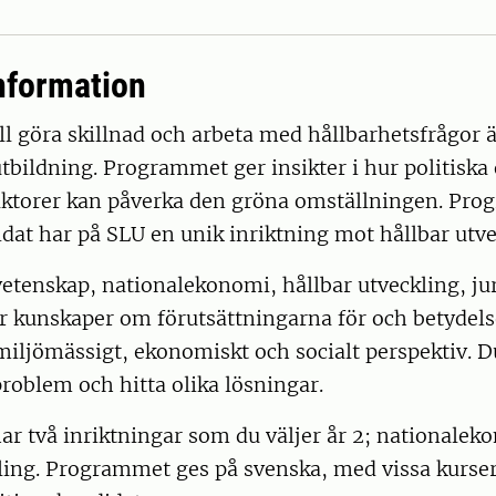
nformation
ll göra skillnad och arbeta med hållbarhetsfrågor ä
utbildning. Programmet ger insikter i hur politiska
ktorer kan påverka den gröna omställningen. Pr
idat har på SLU en unik inriktning mot hållbar utv
vetenskap, nationalekonomi, hållbar utveckling, ju
får kunskaper om förutsättningarna för och betydels
miljömässigt, ekonomiskt och socialt perspektiv. D
problem och hitta olika lösningar.
r två inriktningar som du väljer år 2; nationalek
kling. Programmet ges på svenska, med vissa kurse