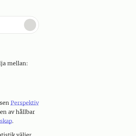
lja mellan:
rsen
Perspektiv
en av hållbar
nskap
.
istik väljer