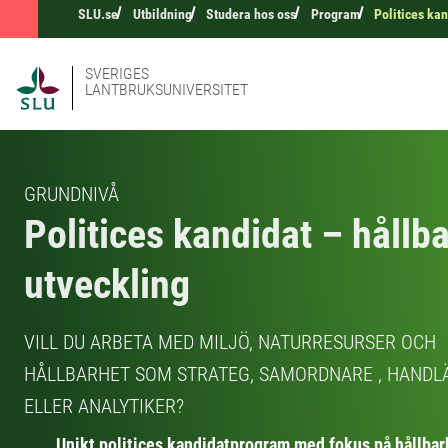
SLU.se
Utbildning
Studera hos oss
Program
Politices kan
SVERIGES
LANTBRUKSUNIVERSITET
GRUNDNIVÅ
Politices kandidat – hållba
utveckling
VILL DU ARBETA MED MILJÖ, NATURRESURSER OCH
HÅLLBARHET SOM STRATEG, SAMORDNARE , HAND
ELLER ANALYTIKER?
Unikt politices kandidatprogram med fokus på hållbar