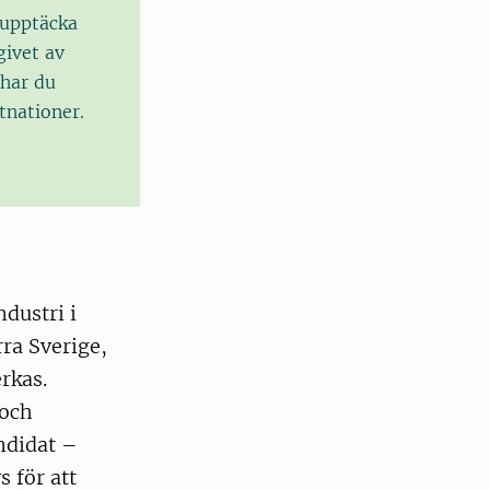
, upptäcka
givet av
har du
tnationer.
dustri i
rra Sverige,
rkas.
 och
ndidat –
s för att