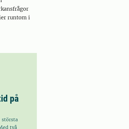
m
rkansfrågor
ier runtom i
tid på
e största
 Med två