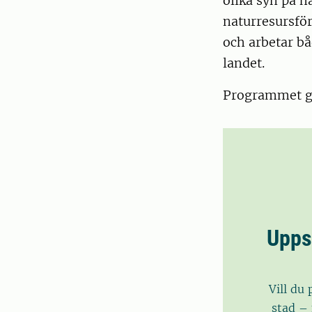
olika syn på h
naturresursför
och arbetar bå
landet.
Programmet ge
Uppsa
Vill du 
stad – 