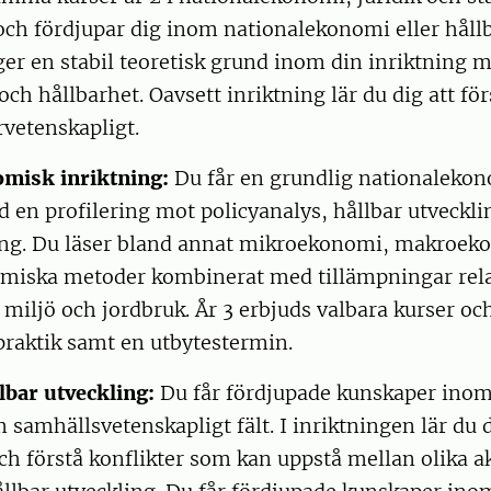
och fördjupar dig inom nationalekonomi eller hållb
er en stabil teoretisk grund inom din inriktning 
och hållbarhet. Oavsett inriktning lär du dig att för
rvetenskapligt.
misk inriktning:
Du får en grundlig nationaleko
 en profilering mot policyanalys, hållbar utveckli
ing. Du läser bland annat mikroekonomi, makroek
miska metoder kombinerat med tillämpningar relat
 miljö och jordbruk. År 3 erbjuds valbara kurser oc
 praktik samt en utbytestermin.
lbar utveckling:
Du får fördjupade kunskaper inom
 samhällsvetenskapligt fält. I inriktningen lär du d
ch förstå konflikter som kan uppstå mellan olika 