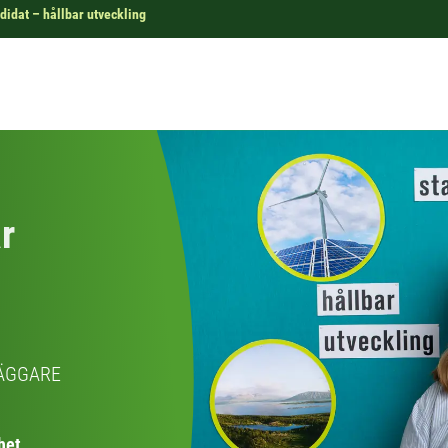
didat – hållbar utveckling
r
LÄGGARE
het