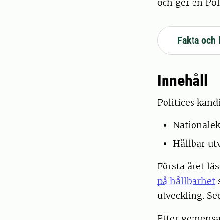
och ger en Po
Fakta och 
Innehåll
Politices kand
Nationale
Hållbar ut
Första året l
på hållbarhet
s
utveckling. Se
Efter gemensam