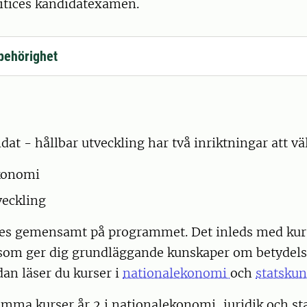
litices kandidatexamen.
behörighet
idat - hållbar utveckling har två inriktningar att vä
konomi
veckling
äses gemensamt på programmet. Det inleds med ku
om ger dig grundläggande kunskaper om betydels
dan läser du kurser i
nationalekonomi
och
statsku
ma kurser år 2 i nationalekonomi, juridik och stat