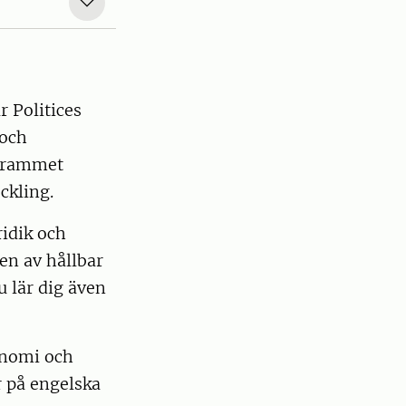
r Politices
 och
ogrammet
eckling.
ridik och
en av hållbar
u lär dig även
onomi och
r på engelska