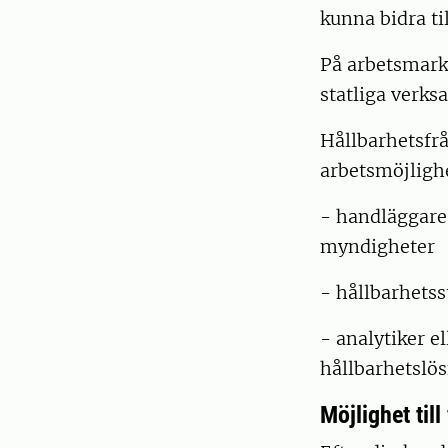
kunna bidra ti
På arbetsmark
statliga verks
Hållbarhetsfrå
arbetsmöjligh
- handläggare
myndigheter
- hållbarhets
- analytiker e
hållbarhetslö
Möjlighet till