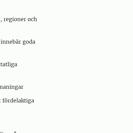
 regioner och
t innebär goda
tatliga
tmaningar
 fördelaktiga