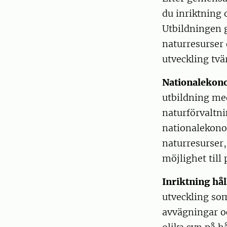
du inriktning 
Utbildningen g
naturresurser 
utveckling tvä
Nationalekono
utbildning med
naturförvaltn
nationalekono
naturresurser,
möjlighet till
Inriktning hål
utveckling som
avvägningar o