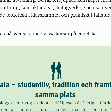
ållbar utveckling. Du får fördjupade kunskaper ino
valtning, konfliktanalys, dialogverktyg och samve
de teoretiskt i klassrummet och praktiskt i fallstud
s på svenska, med vissa kurser på engelska.
la – studentliv, tradition och fram
samma plats
plugga i en riktig studentstad? Uppsala är Sveriges fjärd
men här känns det som att studenterna står i centrum.