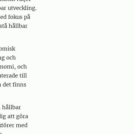
ar utveckling.
med fokus på
stå hållbar
nomisk
ng och
onomi, och
erade till
h det finns
 hållbar
ig att göra
aktörer med