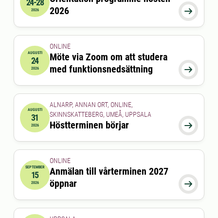
24-28
2026-08-24 00:00:00
till
2026-08-28 00:00:00
2026

2026
ONLINE
AUGUSTI
Möte via Zoom om att studera
24
2026-08-24 15:00:00
till
2026-08-24 16:00:00
med funktionsnedsättning

2026
ALNARP, ANNAN ORT, ONLINE,
AUGUSTI
SKINNSKATTEBERG, UMEÅ, UPPSALA
31
2026-08-31 00:00:00
Höstterminen börjar

2026
ONLINE
SEPTEMBER
Anmälan till vårterminen 2027
15
2026-09-15 00:00:00
öppnar

2026