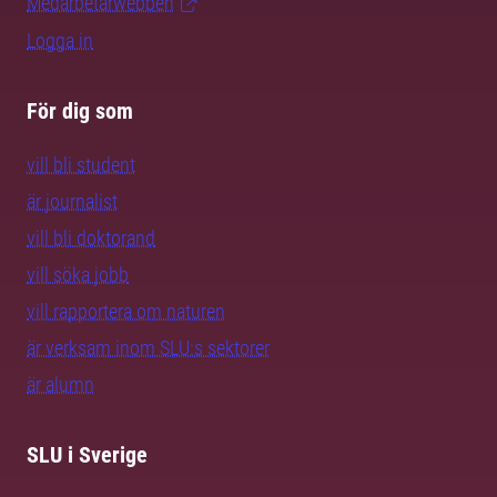
Medarbetarwebben
Logga in
För dig som
vill bli student
är journalist
vill bli doktorand
vill söka jobb
vill rapportera om naturen
är verksam inom SLU:s sektorer
är alumn
SLU i Sverige