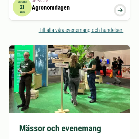
UPPSALA
OKTOBER
21
Agronomdagen
2026-10-21 11:00:00
till
2026-10-21 16:00:00

2026
Till alla våra evenemang och händelser
Mässor och evenemang