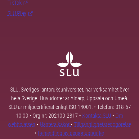
TikTok
SLU Play
SLU, Sveriges lantbruksuniversitet, har verksamhet över
hela Sverige. Huvudorter är Alnarp, Uppsala och Umeå.
SLU är miljöcertifierat enligt ISO 14001. • Telefon: 018-67
10 00 • Org nr: 202100-2817 •
Kontakta SLU
•
Om
webbplatsen
•
Hantera kakor
•
Tillgänglighetsredogörelse
•
Behandling av personuppgifter