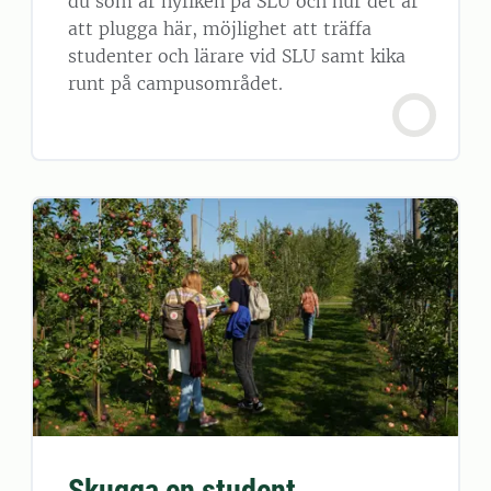
du som är nyfiken på SLU och hur det är
att plugga här, möjlighet att träffa
studenter och lärare vid SLU samt kika
runt på campusområdet.
Skugga en student