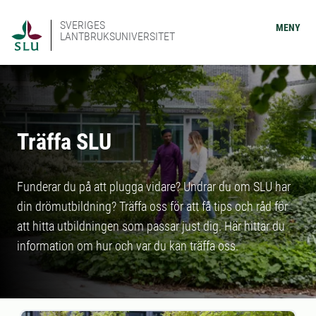
SVERIGES
MENY
LANTBRUKSUNIVERSITET
Träffa SLU
Funderar du på att plugga vidare? Undrar du om SLU har
din drömutbildning? Träffa oss för att få tips och råd för
att hitta utbildningen som passar just dig. Här hittar du
information om hur och var du kan träffa oss.