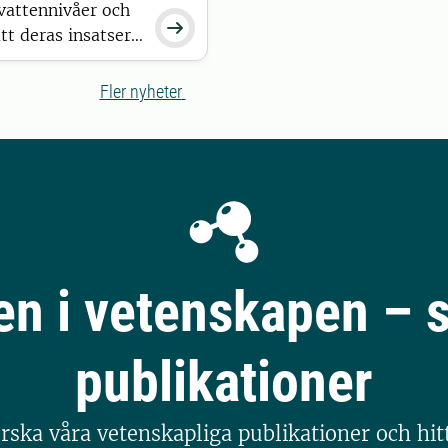
vattennivåer och

tt deras insatser
gar och ökar
Fler nyheter
en i vetenskapen – s
publikationer
rska våra vetenskapliga publikationer och hi