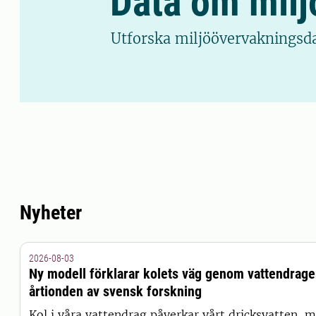
Data om miljö
Utforska miljöövervakningsdat
Nyheter
2026-08-03
Ny modell förklarar kolets väg genom vattendrag
årtionden av svensk forskning
Kol i våra vattendrag påverkar vårt dricksvatten, m