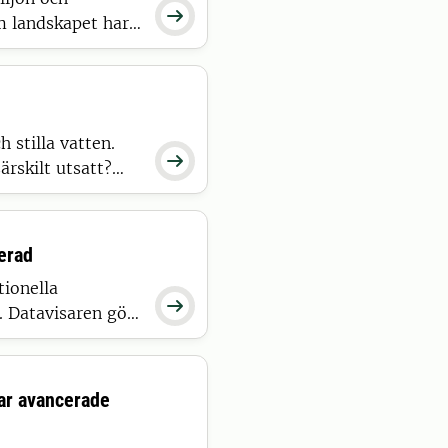

m landskapet har
are vid SLU en ny
den – och
stilla vatten.

rskilt utsatt?
na, och varför
aren Malin
erad
tionella

 Datavisaren gör
ån ytvatten,
elt sätt.
ar avancerade