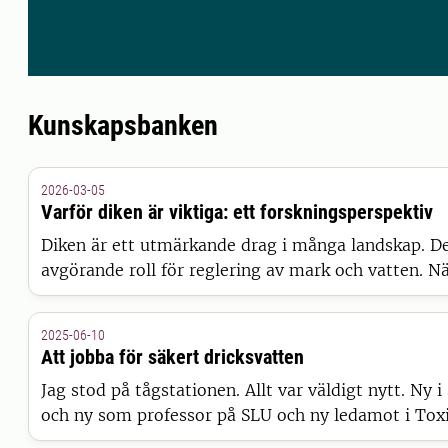
Kunskapsbanken
2026-03-05
Varför diken är viktiga: ett forskningsperspektiv
Diken är ett utmärkande drag i många landskap. De
avgörande roll för reglering av mark och vatten. N
förändras blir det allt viktigare att förstå hur dike
hur vi ska ta hand om dem.
2025-06-10
Att jobba för säkert dricksvatten
Jag stod på tågstationen. Allt var väldigt nytt. Ny i
och ny som professor på SLU och ny ledamot i Toxi
Därför väntade jag på min kollega Agneta som hade