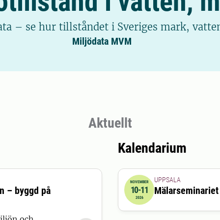
tillstånd i vatten, 
a – se hur tillståndet i Sveriges mark, vatten
Miljödata MVM
Aktuellt
Kalendarium
UPPSALA
NOVEMBER
en – byggd på
10-11
Mälarseminariet
2026-11-10 09:00:00
till
20
2026
iljön och