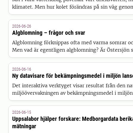
klimatet. Men hur kolet förändras på sin väg geno
länge varit svårt att förklara. Nu presenterar forsk
modell som kan ge den hittills mest kompletta bil
2026-06-26
resultaten publiceras i Nature Water.
Algblomning – frågor och svar
Algblomning förknippas ofta med varma somrar och 
Men vad är egentligen algblomning? Är Östersjön sä
Hur påverkas algblomningen av klimatförändringar
drabbas vissa badplatser mer än andra? SLU-forsk
2026-06-16
Olofsson svarar på vanliga frågor om algblomning.
Ny datavisare för bekämpningsmedel i miljön lans
Det interaktiva verktyget visar resultat från den na
miljöövervakningen av bekämpningsmedel i miljön.
det enklare att utforska och visualisera mätdata fr
grundvatten och nederbörd på ett samlat och flexib
2026-06-15
Uppsalabor hjälper forskare: Medborgardata berik
mätningar