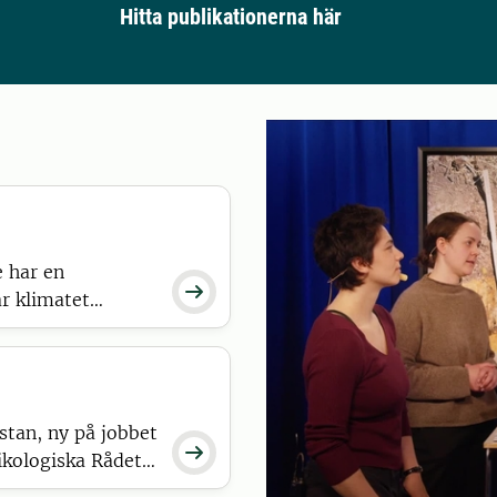
Hitta publikationerna här
 har en

är klimatet
n fungerar – och
 stan, ny på jobbet

kologiska Rådet.
 koll på hur vi