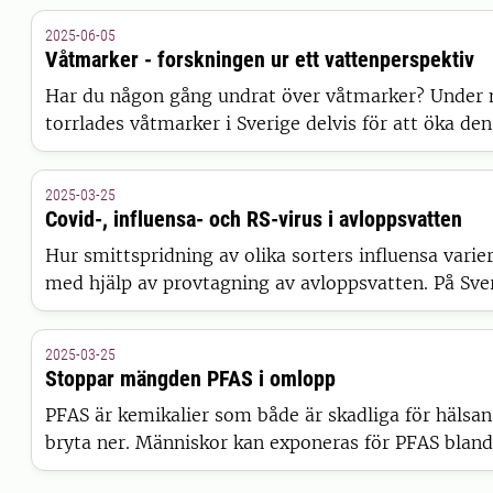
skulle ta oss till Kemikalieinspektionen och vilka vi 
2025-06-05
Våtmarker - forskningen ur ett vattenperspektiv
Har du någon gång undrat över våtmarker? Under
torrlades våtmarker i Sverige delvis för att öka de
Nu vill vi istället ha fler våtmarker eftersom vi se
kopplade till vår tids problem med klimatförändri
2025-03-25
minskande biologisk mångfald.
Covid-, influensa- och RS-virus i avloppsvatten
Hur smittspridning av olika sorters influensa variera
med hjälp av provtagning av avloppsvatten. På Sve
lantbruksuniversitet (SLU) arbetar flera personer 
Här har vi samlat vanliga frågor och svar gällande
2025-03-25
avloppsanalyserna.
Stoppar mängden PFAS i omlopp
PFAS är kemikalier som både är skadliga för hälsan
bryta ner. Människor kan exponeras för PFAS bland
dricker kranvatten. Vid SLU arbetare forskare för at