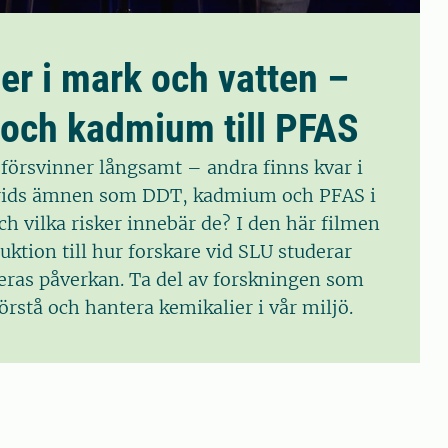
er i mark och vatten –
 och kadmium till PFAS
 försvinner långsamt – andra finns kvar i
prids ämnen som DDT, kadmium och PFAS i
h vilka risker innebär de? I den här filmen
uktion till hur forskare vid SLU studerar
deras påverkan. Ta del av forskningen som
förstå och hantera kemikalier i vår miljö.