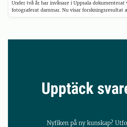
Under två år har invånare i Uppsala dokumenterat 
fotograferat dammar. Nu visar forskningsresultat a
är ett viktigt komplement till automatiska mätnin
förståelsen för vad som händer i vattnet.
Upptäck svar
Nyfiken på ny kunskap? Utfo