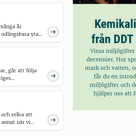
skulle träffa där.
Kemikali
 många år

n odlingsbara ytan.
från DDT
r många fördelar
ngar och
Vissa miljögifter
decennier. Hur s
mark och vatten, oc
r, går att följa
får du en introd

riges
miljögifter och 
med analyserna.
hjälper oss att 
 och svåra att

 annat när vi
t hitta lösningar