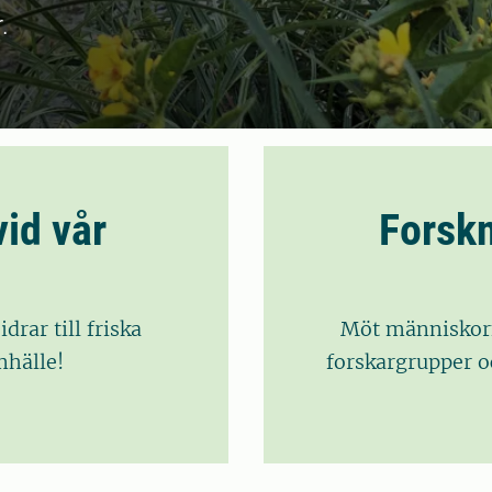
.
id vår
Forskn
rar till friska
Möt människorn
mhälle!
forskargrupper oc