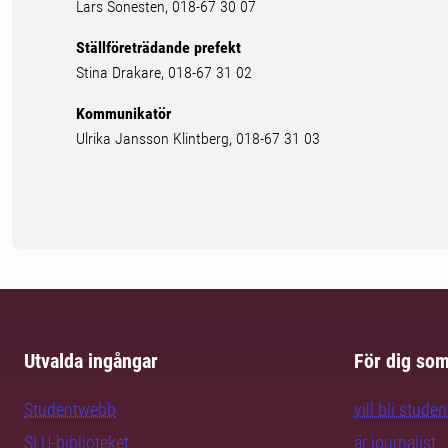
Lars Sonesten, 018-67 30 07
Ställföreträdande prefekt
Stina Drakare, 018-67 31 02
Kommunikatör
Ulrika Jansson Klintberg, 018-67 31 03
Utvalda ingångar
För dig so
Studentwebb
vill bli studen
SLU-biblioteket
är journalist