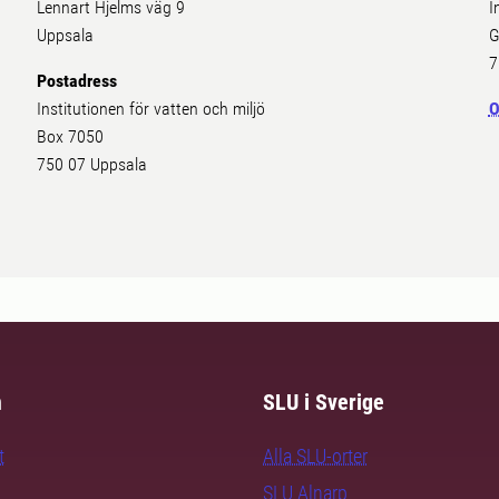
Lennart Hjelms väg 9
I
Uppsala
G
7
Postadress
Institutionen för vatten och miljö
O
Box 7050
750 07 Uppsala
m
SLU i Sverige
t
Alla SLU-orter
SLU Alnarp