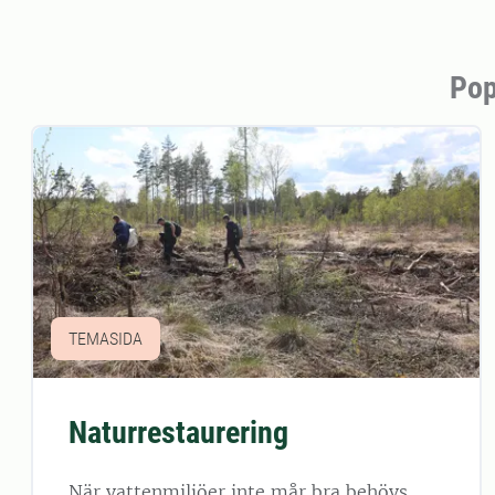
Pop
TEMASIDA
Naturrestaurering
När vattenmiljöer inte mår bra behövs