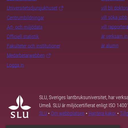
Universitetsdjursjukhuset
vill bli dokto
vill söka jobb
Centrumbildningar
vill rapporte
Art- och miljödata
är verksam i
Officiell statistik
är alumn
Fakulteter och institutioner
Medarbetarwebben
Logga in
SLU, Sveriges lantbruksuniversitet, har verk
Umeå. SLU är miljöcertifierat enligt ISO 140
SLU
•
Om webbplatsen
•
Hantera kakor
•
Til