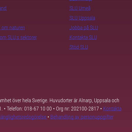
rand
SLU Umeå
SLU Uppsala
ra om naturen
Jobba på SLU
nom SLU:s sektorer
Kontakta SLU
Stöd SLU
samhet över hela Sverige. Huvudorter är Alnarp, Uppsala och
01. • Telefon: 018-67 10 00 • Org nr: 202100-2817 •
Kontakta
lgänglighetsredogörelse
•
Behandling av personuppgifter