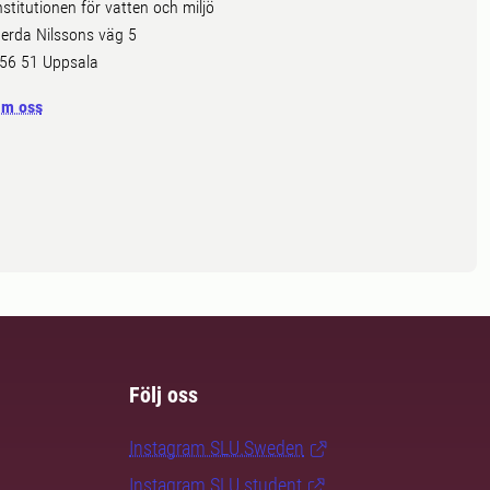
nstitutionen för vatten och miljö
erda Nilssons väg 5
56 51 Uppsala
m oss
Följ oss
Instagram SLU.Sweden
Instagram SLU.student