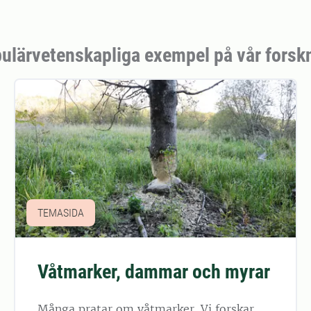
ulärvetenskapliga exempel på vår forsk
TEMASIDA
Våtmarker, dammar och myrar
Många pratar om våtmarker. Vi forskar