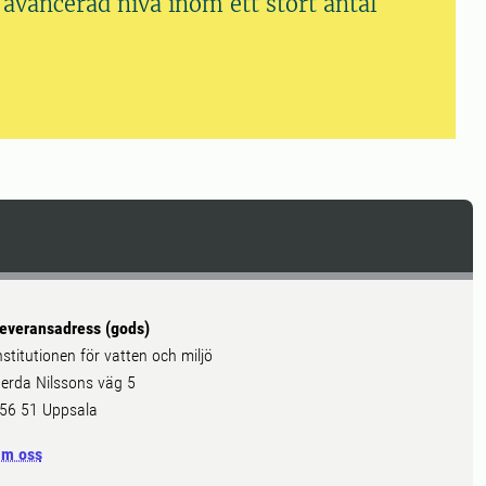
avancerad nivå inom ett stort antal
everansadress (gods)
nstitutionen för vatten och miljö
erda Nilssons väg 5
56 51 Uppsala
m oss