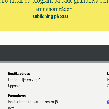
 SLU hittar du program på både grundnivå och 
ämnesområden.
Utbildning på SLU
Besöksadress
L
Lennart Hjelms väg 9
I
Uppsala
G
7
Postadress
Institutionen för vatten och miljö
O
Box 7050