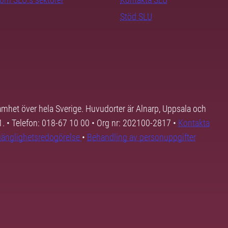
Stöd SLU
samhet över hela Sverige. Huvudorter är Alnarp, Uppsala och
01. • Telefon: 018-67 10 00 • Org nr: 202100-2817 •
Kontakta
lgänglighetsredogörelse
•
Behandling av personuppgifter