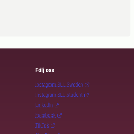
Följ oss
Instagram SLU.Sweden
Instagram SLU.student
LinkedIn
Facebook
TikTok