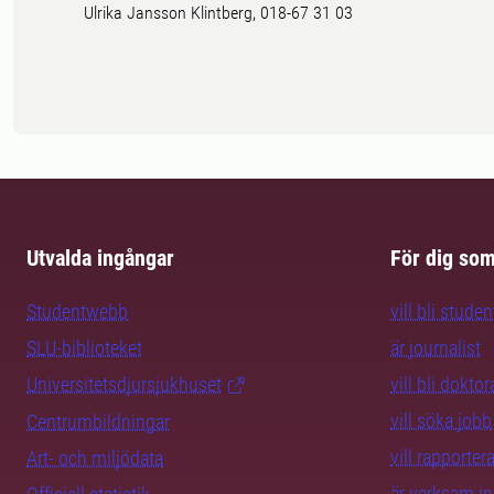
Ulrika Jansson Klintberg, 018-67 31 03
Utvalda ingångar
För dig so
Studentwebb
vill bli studen
SLU-biblioteket
är journalist
Universitetsdjursjukhuset
vill bli dokto
vill söka jobb
Centrumbildningar
vill rapporte
Art- och miljödata
är verksam i