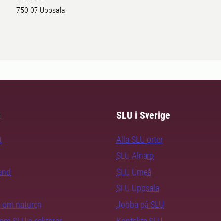
750 07 Uppsala
m
SLU i Sverige
t
Alla SLU-orter
SLU Alnarp
rand
SLU Umeå
SLU Uppsala
ra om naturen
Jobba på SLU
nom SLU:s sektorer
Kontakta SLU