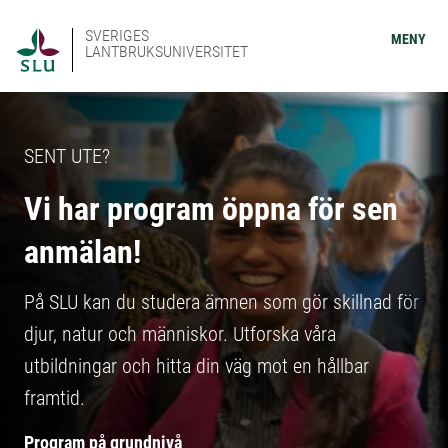
SVERIGES
MENY
LANTBRUKSUNIVERSITET
SENT UTE?
Vi har program öppna för sen
anmälan!
På SLU kan du studera ämnen som gör skillnad för
djur, natur och människor. Utforska våra
utbildningar och hitta din väg mot en hållbar
framtid.
Program på grundnivå