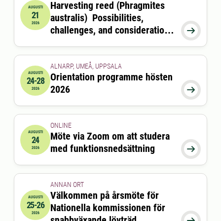
Harvesting reed (Phragmites
AUGUSTI
21
australis) Possibilities,
2026-08-21 09:00:00
2026
challenges, and considerations

for coastal ecosystems and
feed production
ALNARP, UMEÅ, UPPSALA
AUGUSTI
Orientation programme hösten
24-28
2026-08-24 00:00:00
till
2026-08-28 00:00:00
2026

2026
ONLINE
AUGUSTI
Möte via Zoom om att studera
24
2026-08-24 15:00:00
till
2026-08-24 16:00:00
med funktionsnedsättning

2026
ANNAN ORT
Välkommen på årsmöte för
AUGUSTI
25-26
Nationella kommissionen för
2026-08-25 11:30:00
till
2026-08-26 13:00:00
2026
snabbväxande lövträd
