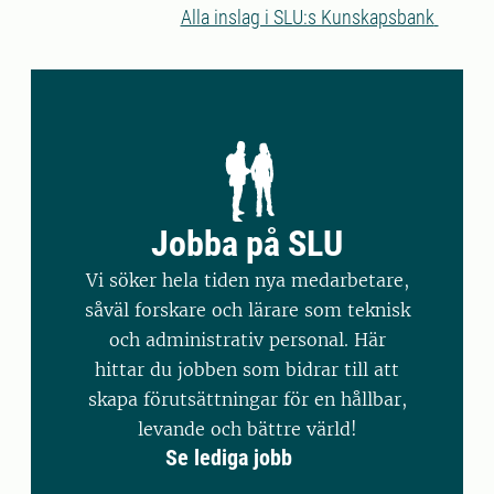
gjort helt nya upptäckter som kan
Alla inslag i SLU:s Kunskapsbank
påverka både hästavel, förståelsen för
nervsystemet och även tillämpas på ett
av världens mest kända däggdjur:
människan
Jobba på SLU
Vi söker hela tiden nya medarbetare,
såväl forskare och lärare som teknisk
och administrativ personal. Här
hittar du jobben som bidrar till att
skapa förutsättningar för en hållbar,
levande och bättre värld!
Se lediga jobb