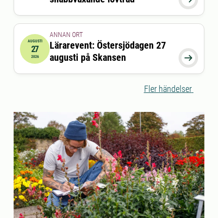
ANNAN ORT
AUGUSTI
Lärarevent: Östersjödagen 27
27
2026-08-27 17:00:00
till
2026-08-27 19:30:00
augusti på Skansen

2026
Fler händelser