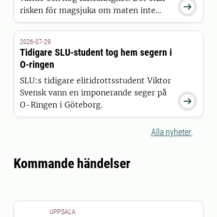

risken för magsjuka om maten inte
hanteras rätt. Sofia Boqvist, professor
vid Sveriges lantbruksuniversitet, SLU
2026-07-29
delar sina viktigaste råd för säker
Tidigare SLU-student tog hem segern i
mathantering i sommar.
O-ringen
SLU:s tidigare elitidrottsstudent Viktor
Svensk vann en imponerande seger på

O-Ringen i Göteborg.
Alla nyheter
Kommande händelser
UPPSALA