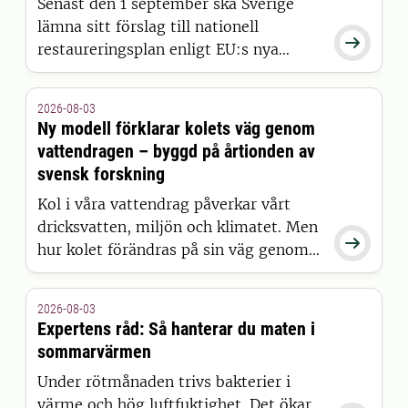
Senast den 1 september ska Sverige
lämna sitt förslag till nationell

restaureringsplan enligt EU:s nya
naturrestaureringslag. Men hur
restaurerar man egentligen en skog?
2026-08-03
Det undersöker SLU:s Skogen &
Ny modell förklarar kolets väg genom
människan i ett nytt poddavsnitt.
vattendragen – byggd på årtionden av
svensk forskning
Kol i våra vattendrag påverkar vårt
dricksvatten, miljön och klimatet. Men

hur kolet förändras på sin väg genom
landskapet har länge varit svårt att
förklara. Nu presenterar forskare vid
2026-08-03
SLU en ny modell som kan ge den
Expertens råd: Så hanterar du maten i
hittills mest kompletta bilden – och
sommarvärmen
resultaten publiceras i Nature Water.
Under rötmånaden trivs bakterier i
värme och hög luftfuktighet. Det ökar