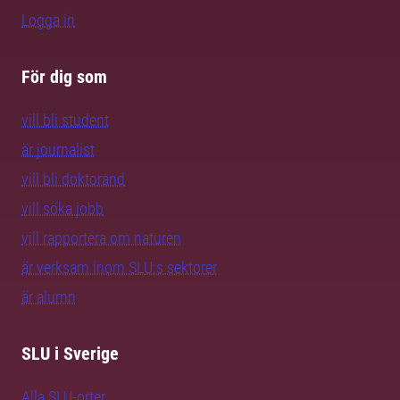
Logga in
För dig som
vill bli student
är journalist
vill bli doktorand
vill söka jobb
vill rapportera om naturen
är verksam inom SLU:s sektorer
är alumn
SLU i Sverige
Alla SLU-orter