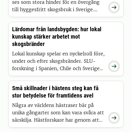
ses som stora hinder för en övergång

till hyggesfritt skogsbruk i Sverige.
Ekonomiska faktorer uppfattas
samtidigt som mindre viktiga, visar en
Lärdomar från landsbygden: hur lokal
ny SLU-studie om skogsaktörers syn
kunskap stärker arbetet mot
på skogsbrukets framtid.
skogsbränder
Lokal kunskap spelar en nyckelroll före,
under och efter skogsbränder. SLU-

forskning i Spanien, Chile och Sverige
visar hur landsbygdssamhällen bidrar
till att förebygga och hantera bränder
Små skillnader i hästens steg kan få
och stödja återhämtning. Att lära från
stor betydelse för framtidens avel
dem är avgörande i en framtid med
fler och mer intensiva skogsbränder.
Några av världens hästraser bär på
unika gångarter som kan vara svåra att

särskilja. Hästforskare har genom att
kombinera AI med tidigare verktyg