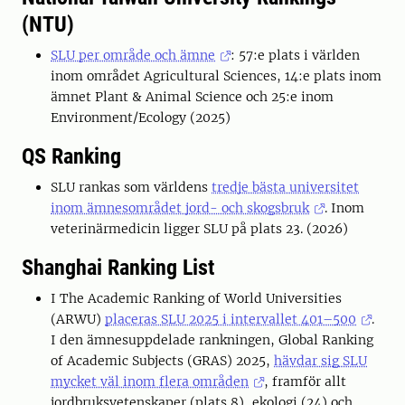
(NTU)
SLU per område och ämne
: 57:e plats i världen
inom området Agricultural Sciences, 14:e plats inom
ämnet Plant & Animal Science och 25:e inom
Environment/Ecology (2025)
QS Ranking
SLU rankas som världens
tredje bästa universitet
inom ämnesområdet jord- och skogsbruk
. Inom
veterinärmedicin ligger SLU på plats 23. (2026)
Shanghai Ranking List
I The Academic Ranking of World Universities
(ARWU)
placeras SLU 2025 i intervallet 401–500
.
I den ämnesuppdelade rankningen, Global Ranking
of Academic Subjects (GRAS) 2025,
hävdar sig SLU
mycket väl inom flera områden
, framför allt
jordbruksvetenskaper (plats 8), ekologi (24) och