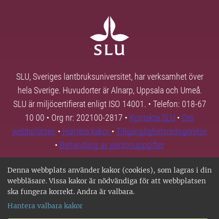
SLU, Sveriges lantbruksuniversitet, har verksamhet över
hela Sverige. Huvudorter är Alnarp, Uppsala och Umeå.
SLU är miljöcertifierat enligt ISO 14001. • Telefon: 018-67
10 00 • Org nr: 202100-2817 •
Kontakta SLU
•
Om
webbplatsen
•
Hantera kakor
•
Tillgänglighetsredogörelse
•
Behandling av personuppgifter
Denna webbplats använder kakor (cookies), som lagras i din
webbläsare. Vissa kakor är nödvändiga för att webbplatsen
ska fungera korrekt. Andra är valbara.
Hantera valbara kakor