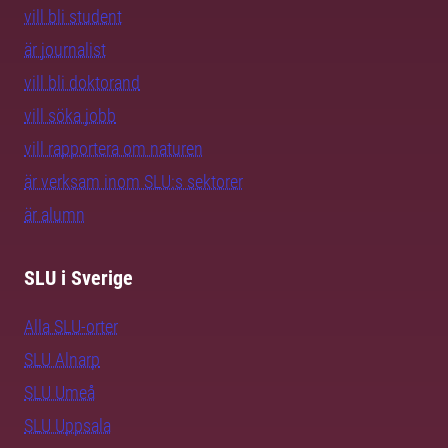
vill bli student
är journalist
vill bli doktorand
vill söka jobb
vill rapportera om naturen
är verksam inom SLU:s sektorer
är alumn
SLU i Sverige
Alla SLU-orter
SLU Alnarp
SLU Umeå
SLU Uppsala