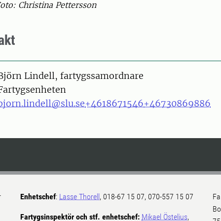
oto: Christina Pettersson
akt
on
Björn Lindell, fartygssamordnare
Fartygsenheten
bjorn.lindell@slu.se
+4618671546
+46730869886
r
Enhetschef
:
Lasse Thorell
, 018-67 15 07, 070-557 15 07
Fa
Bo
Fartygsinspektör och stf. enhetschef:
Mikael Östelius
,