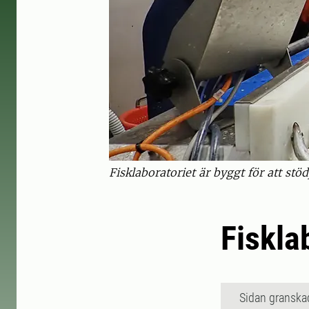
Fisklaboratoriet är byggt för att stö
Fiskla
Sidan granska