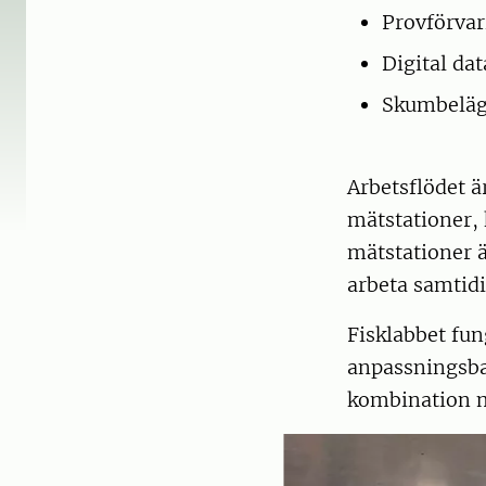
Provförvar
Digital da
Skumbelägg
Arbetsflödet ä
mätstationer, 
mätstationer ä
arbeta samtid
Fisklabbet fun
anpassningsbar
kombination m