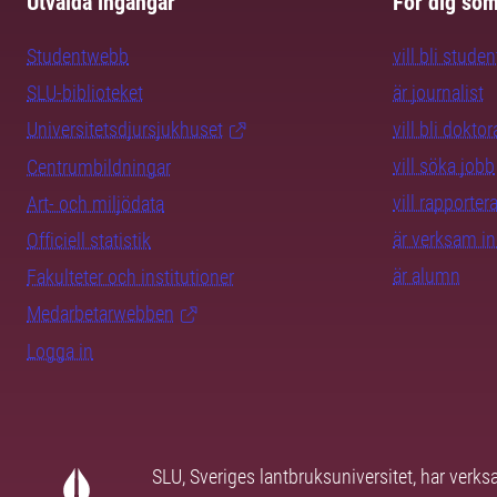
Utvalda ingångar
För dig so
Studentwebb
vill bli studen
SLU-biblioteket
är journalist
Universitetsdjursjukhuset
vill bli dokto
vill söka jobb
Centrumbildningar
vill rapporte
Art- och miljödata
är verksam i
Officiell statistik
är alumn
Fakulteter och institutioner
Medarbetarwebben
Logga in
SLU, Sveriges lantbruksuniversitet, har verk