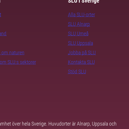
m
SLU i Sverige
t
Alla SLU-orter
SLU Alnarp
rand
SLU Umeå
SLU Uppsala
ra om naturen
Jobba på SLU
nom SLU:s sektorer
Kontakta SLU
Stöd SLU
samhet över hela Sverige. Huvudorter är Alnarp, Uppsala och