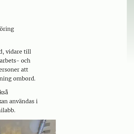
göring
 vidare till
 arbets- och
ersoner att
gning ombord.
kså
kan användas i
ilabb.