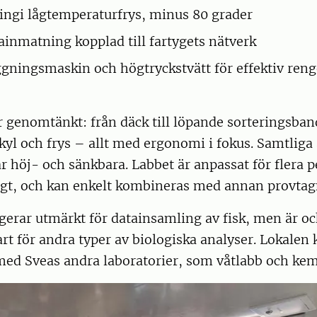
ingi lågtemperaturfrys, minus 80 grader
tainmatning kopplad till fartygets nätverk
ningsmaskin och högtryckstvätt för effektiv ren
r genomtänkt: från däck till löpande sorteringsband,
kyl och frys – allt med ergonomi i fokus. Samtliga
r höj- och sänkbara. Labbet är anpassat för flera p
igt, och kan enkelt kombineras med annan provta
gerar utmärkt för datainsamling av fisk, men är oc
t för andra typer av biologiska analyser. Lokalen 
ed Sveas andra laboratorier, som våtlabb och kem