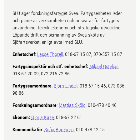
SLU äger forskningsfartyget Svea. Fartygsenheten leder
och planerar verksamheten och ansvarar för fartygets
användning, teknik, ekonomi och strategiska utveckling.
Löpande drift och bemanning av Svea sköts av
Sjöfartsverket, enligt avtal med SLU.
Enhetschef
:
Lasse Thorell
, 018-67 15 07, 070-557 15 07
Fartygsinspektör och stf. enhetschef:
Mikael Östelius
,
018-67 20 09, 072-216 72 86
Fartygssamordnare
:
Björn Lindell
, 018-67 15 46, 073-086
98 86
Forskningsamordnare
:
Mattias Sköld
, 010-478 40 46
Ekonom:
Gloria Kaze
, 018-67 22 61
Kommunikatör
:
Sofia Bureborn
, 010-478 42 15