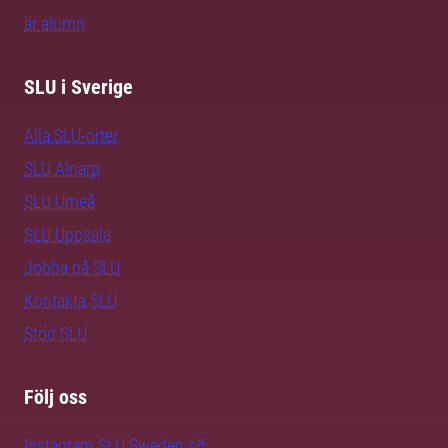
är alumn
SLU i Sverige
Alla SLU-orter
SLU Alnarp
SLU Umeå
SLU Uppsala
Jobba på SLU
Kontakta SLU
Stöd SLU
Följ oss
Instagram SLU.Sweden