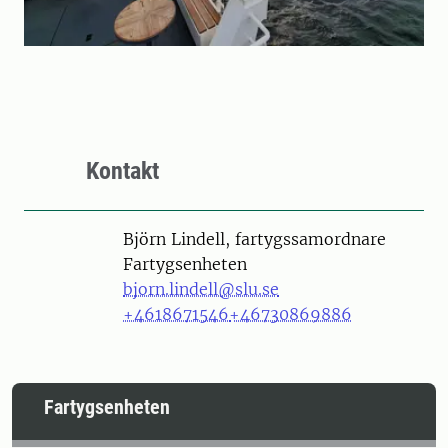
Kontakt
Person
Björn Lindell, fartygssamordnare
Fartygsenheten
bjorn.lindell@slu.se
+4618671546
+46730869886
Fartygsenheten