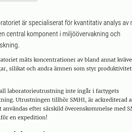
atoriet är specialiserat för kvantitativ analys a
 en central komponent i miljöövervakning och
skning.
ratoriet mäts koncentrationer av bland annat kväv
ar, silikat och andra ämnen som styr produktivite
all laboratorieutrustning inte ingår i fartygets
tning. Utrustningen tillhör SMHI, är ackrediterad
t användas efter särskild överenskommelse med S
nför en expedition!