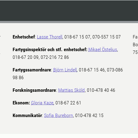
r
Enhetschef
:
Lasse Thorell
, 018-67 15 07, 070-557 15 07
Fa
Bo
Fartygsinspektör och stf. enhetschef:
Mikael Östelius
,
.
75
018-67 20 09, 072-216 72 86
Fartygssamordnare
:
Björn Lindell
, 018-67 15 46, 073-086
98 86
Forskningsamordnare
:
Mattias Sköld
, 010-478 40 46
Ekonom:
Gloria Kaze
, 018-67 22 61
Kommunikatör
:
Sofia Bureborn
, 010-478 42 15