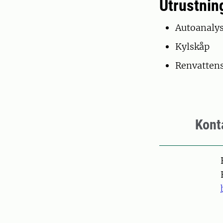
Utrustnin
Autoanalys
Kylskåp
Renvatten
Kont
Pers