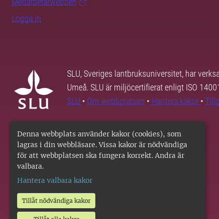
Medarbetarwebben
Logga in
SLU, Sveriges lantbruksuniversitet, har verk
Umeå. SLU är miljöcertifierat enligt ISO 140
SLU
•
Om webbplatsen
•
Hantera kakor
•
Til
Denna webbplats använder kakor (cookies), som
lagras i din webbläsare. Vissa kakor är nödvändiga
för att webbplatsen ska fungera korrekt. Andra är
valbara.
Hantera valbara kakor
Tillåt nödvändiga kakor