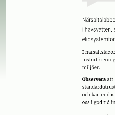
Närsaltslabbor
i havsvatten,
ekosystemfor
I närsaltslabo
fosforförening
miljöer.
Observera
att 
standardutrus
och kan endas
oss i god tid i