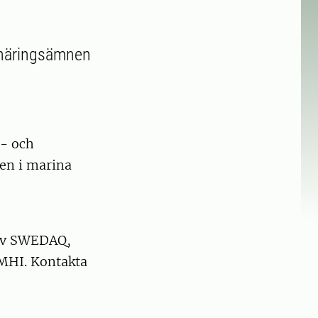
v näringsämnen
e- och
ten i marina
 av SWEDAQ,
MHI. Kontakta