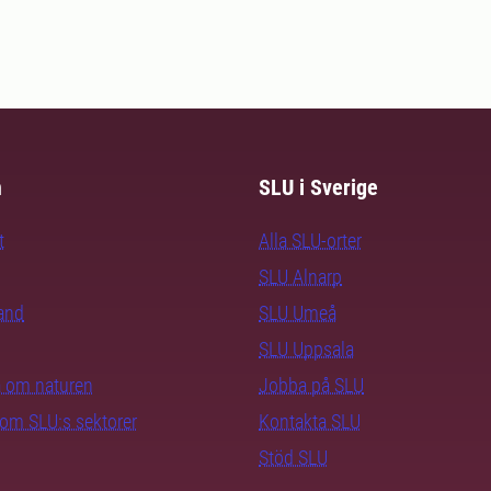
m
SLU i Sverige
t
Alla SLU-orter
SLU Alnarp
rand
SLU Umeå
SLU Uppsala
ra om naturen
Jobba på SLU
nom SLU:s sektorer
Kontakta SLU
Stöd SLU