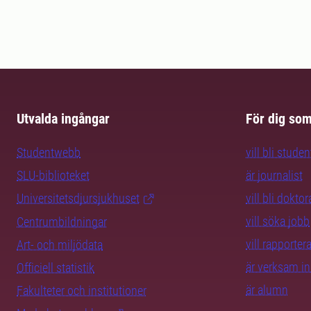
Utvalda ingångar
För dig so
Studentwebb
vill bli studen
SLU-biblioteket
är journalist
Universitetsdjursjukhuset
vill bli dokto
vill söka jobb
Centrumbildningar
vill rapporte
Art- och miljödata
är verksam i
Officiell statistik
är alumn
Fakulteter och institutioner