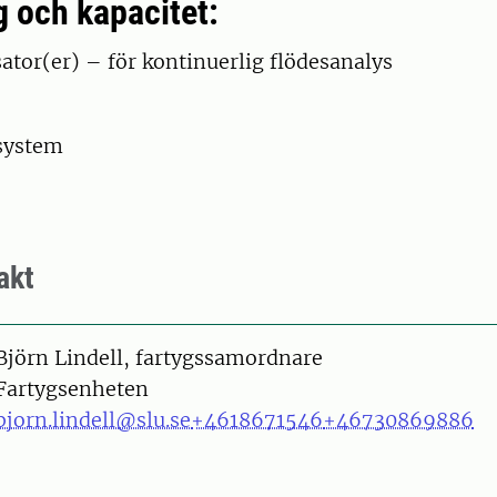
g och kapacitet:
ator(er) – för kontinuerlig flödesanalys
system
akt
on
Björn Lindell, fartygssamordnare
Fartygsenheten
bjorn.lindell@slu.se
+4618671546
+46730869886