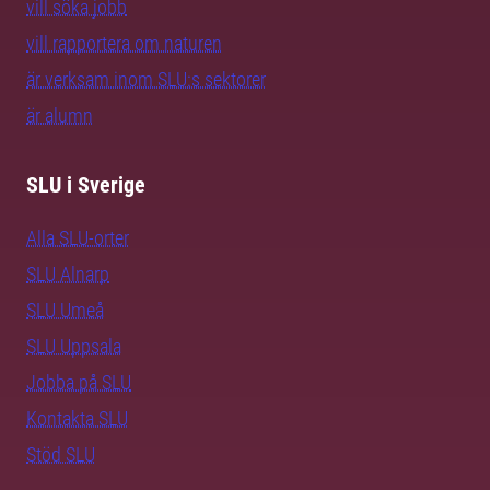
vill söka jobb
vill rapportera om naturen
är verksam inom SLU:s sektorer
är alumn
SLU i Sverige
Alla SLU-orter
SLU Alnarp
SLU Umeå
SLU Uppsala
Jobba på SLU
Kontakta SLU
Stöd SLU