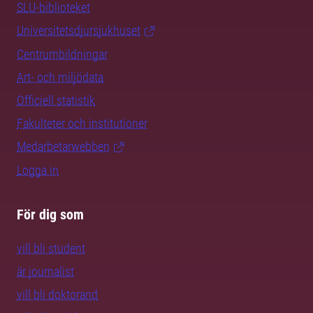
SLU-biblioteket
Universitetsdjursjukhuset
Centrumbildningar
Art- och miljödata
Officiell statistik
Fakulteter och institutioner
Medarbetarwebben
Logga in
För dig som
vill bli student
är journalist
vill bli doktorand