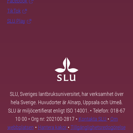
Facebook
TikTok
SLU Play
SLU, Sveriges lantbruksuniversitet, har verksamhet över
hela Sverige. Huvudorter är Alnarp, Uppsala och Umeå.
SLU är miljöcertifierat enligt ISO 14001. • Telefon: 018-67
10 00 • Org nr: 202100-2817 •
Kontakta SLU
•
Om
webbplatsen
•
Hantera kakor
•
Tillgänglighetsredogörelse