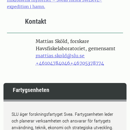
mikrobiella mysterier – Sveas första SWERVE-
expedition i hamn.
Kontakt
Person
Mattias Sköld, forskare
Havsfiskelaboratoriet, gemensamt
mattias.skold@slu.se
+46104784046
+46705378774
Fartygsenheten
SLU äger forskningsfartyget Svea. Fartygsenheten leder
och planerar verksamheten och ansvarar för fartygets
användning, teknik, ekonomi och strategiska utveckling.