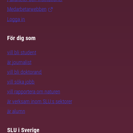
Medarbetarwebben
Logga in
För dig som
vill bli student
är journalist
vill bli doktorand
vill söka jobb
vill rapportera om naturen
är verksam inom SLU:s sektorer
är alumn
SLU i Sverige