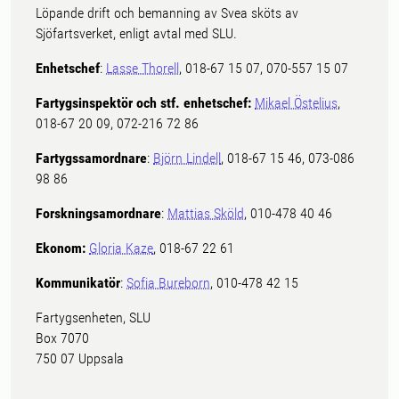
Löpande drift och bemanning av Svea sköts av
Sjöfartsverket, enligt avtal med SLU.
Enhetschef
:
Lasse Thorell
, 018-67 15 07, 070-557 15 07
Fartygsinspektör och stf. enhetschef:
Mikael Östelius
,
018-67 20 09, 072-216 72 86
Fartygssamordnare
:
Björn Lindell
, 018-67 15 46, 073-086
98 86
Forskningsamordnare
:
Mattias Sköld
, 010-478 40 46
Ekonom:
Gloria Kaze
, 018-67 22 61
Kommunikatör
:
Sofia Bureborn
, 010-478 42 15
Fartygsenheten, SLU
Box 7070
750 07 Uppsala