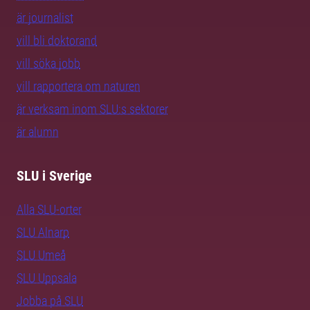
är journalist
vill bli doktorand
vill söka jobb
vill rapportera om naturen
är verksam inom SLU:s sektorer
är alumn
SLU i Sverige
Alla SLU-orter
SLU Alnarp
SLU Umeå
SLU Uppsala
Jobba på SLU