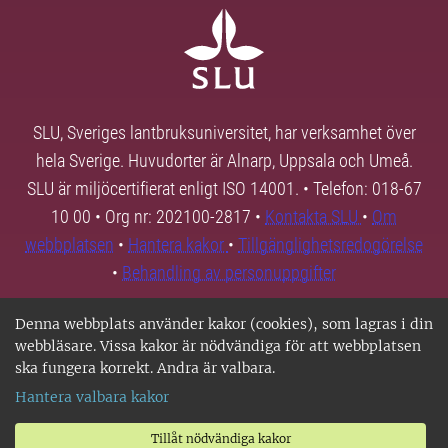
SLU, Sveriges lantbruksuniversitet, har verksamhet över
hela Sverige. Huvudorter är Alnarp, Uppsala och Umeå.
SLU är miljöcertifierat enligt ISO 14001. • Telefon: 018-67
10 00 • Org nr: 202100-2817 •
Kontakta SLU
•
Om
webbplatsen
•
Hantera kakor
•
Tillgänglighetsredogörelse
•
Behandling av personuppgifter
Denna webbplats använder kakor (cookies), som lagras i din
webbläsare. Vissa kakor är nödvändiga för att webbplatsen
ska fungera korrekt. Andra är valbara.
Hantera valbara kakor
Tillåt nödvändiga kakor