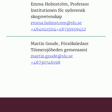
Person
Emma Holmström, Professor
Institutionen för sydsvensk
skogsvetenskap
emma.holmstrom@slu.se
+4640415114
+46735959452
Person
Martin Goude, Försöksledare
Tönnersjöheden gemensamt
martin.goude@slu.se
+46730746198