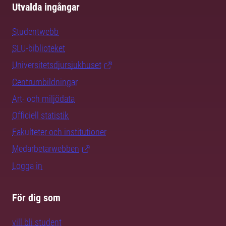
Utvalda ingångar
Studentwebb
SLU-biblioteket
Universitetsdjursjukhuset
Centrumbildningar
Art- och miljödata
Officiell statistik
Fakulteter och institutioner
Medarbetarwebben
Logga in
För dig som
vill bli student