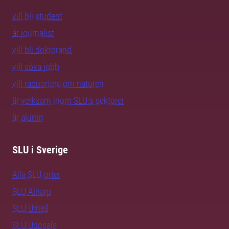
vill bli student
är journalist
vill bli doktorand
vill söka jobb
vill rapportera om naturen
är verksam inom SLU:s sektorer
är alumn
SLU i Sverige
Alla SLU-orter
SLU Alnarp
SLU Umeå
SLU Uppsala