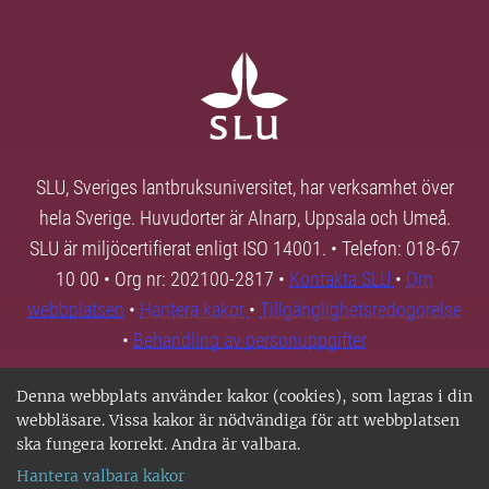
SLU, Sveriges lantbruksuniversitet, har verksamhet över
hela Sverige. Huvudorter är Alnarp, Uppsala och Umeå.
SLU är miljöcertifierat enligt ISO 14001. • Telefon: 018-67
10 00 • Org nr: 202100-2817 •
Kontakta SLU
•
Om
webbplatsen
•
Hantera kakor
•
Tillgänglighetsredogörelse
•
Behandling av personuppgifter
Denna webbplats använder kakor (cookies), som lagras i din
webbläsare. Vissa kakor är nödvändiga för att webbplatsen
ska fungera korrekt. Andra är valbara.
Hantera valbara kakor