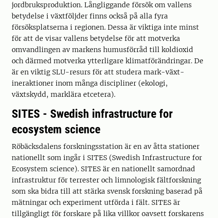
jordbruksproduktion. Långliggande försök om vallens
betydelse i växtföljder finns också på alla fyra
försöksplatserna i regionen. Dessa är viktiga inte minst
för att de visar vallens betydelse för att motverka
omvandlingen av markens humusförråd till koldioxid
och därmed motverka ytterligare klimatförändringar. De
är en viktig SLU-resurs för att studera mark-växt-
ineraktioner inom många discipliner (ekologi,
växtskydd, marklära etcetera).
SITES - Swedish infrastructure for
ecosystem science
Röbäcksdalens forskningsstation är en av åtta stationer
nationellt som ingår i SITES (Swedish Infrastructure for
Ecosystem science). SITES är en nationellt samordnad
infrastruktur för terrester och limnologisk fältforskning
som ska bidra till att stärka svensk forskning baserad på
mätningar och experiment utförda i fält. SITES är
tillgängligt för forskare på lika villkor oavsett forskarens