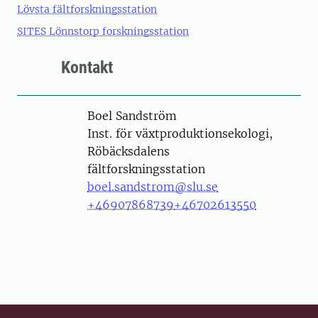
Lövsta fältforskningsstation
SITES Lönnstorp forskningsstation
Kontakt
Person
Boel Sandström
Inst. för växtproduktionsekologi,
Röbäcksdalens
fältforskningsstation
boel.sandstrom@slu.se
+46907868739
+46702613550