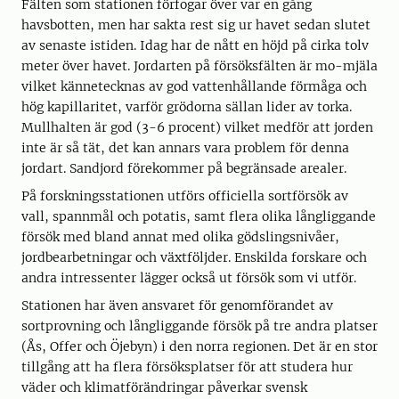
Fälten som stationen förfogar över var en gång
havsbotten, men har sakta rest sig ur havet sedan slutet
av senaste istiden. Idag har de nått en höjd på cirka tolv
meter över havet. Jordarten på försöksfälten är mo-mjäla
vilket kännetecknas av god vattenhållande förmåga och
hög kapillaritet, varför grödorna sällan lider av torka.
Mullhalten är god (3-6 procent) vilket medför att jorden
inte är så tät, det kan annars vara problem för denna
jordart. Sandjord förekommer på begränsade arealer.
På forskningsstationen utförs officiella sortförsök av
vall, spannmål och potatis, samt flera olika långliggande
försök med bland annat med olika gödslingsnivåer,
jordbearbetningar och växtföljder. Enskilda forskare och
andra intressenter lägger också ut försök som vi utför.
Stationen har även ansvaret för genomförandet av
sortprovning och långliggande försök på tre andra platser
(Ås, Offer och Öjebyn) i den norra regionen. Det är en stor
tillgång att ha flera försöksplatser för att studera hur
väder och klimatförändringar påverkar svensk