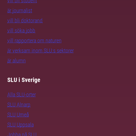
vill bli student
är journalist
vill bli doktorand
vill söka jobb
vill rapportera om naturen
är verksam inom SLU:s sektorer
är alumn
SLU i Sverige
Alla SLU-orter
SLU Alnarp
SLU Umeå
SLU Uppsala
Jobba på SLU