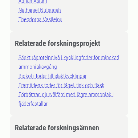
Adnan Aslam
Nathaniel Nutsugah
Theodoros Vasileiou
Relaterade forskningsprojekt
Sänkt råproteinnivå i kycklingfoder för minskad
ammoniakavgång
Biokol i foder till slaktkycklingar
Framtidens foder för fågel, fisk och fläsk
Förbättrad djurvälfärd med lägre ammoniak i
fjäderfästallar
Relaterade forskningsämnen