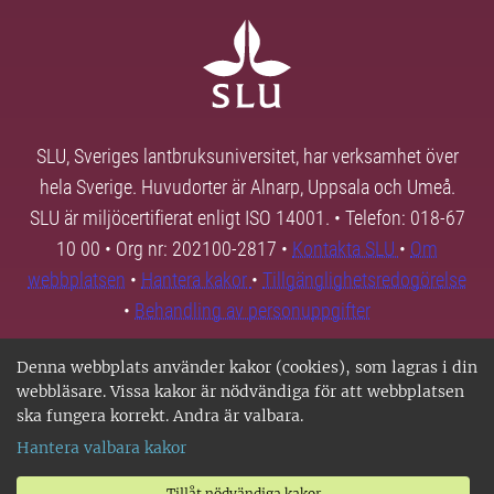
SLU, Sveriges lantbruksuniversitet, har verksamhet över
hela Sverige. Huvudorter är Alnarp, Uppsala och Umeå.
SLU är miljöcertifierat enligt ISO 14001. • Telefon: 018-67
10 00 • Org nr: 202100-2817 •
Kontakta SLU
•
Om
webbplatsen
•
Hantera kakor
•
Tillgänglighetsredogörelse
•
Behandling av personuppgifter
Denna webbplats använder kakor (cookies), som lagras i din
webbläsare. Vissa kakor är nödvändiga för att webbplatsen
ska fungera korrekt. Andra är valbara.
Hantera valbara kakor
Tillåt nödvändiga kakor