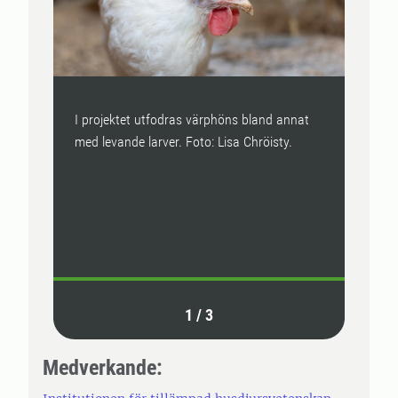
I projektet utfodras värphöns bland annat
Ett a
med levande larver. Foto: Lisa Chröisty.
produ
matfå
samtl
cirku
Foto:
1
/
3
Medverkande: