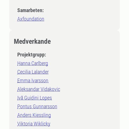
Samarbeten:
Axfoundation
Medverkande
Projektgrupp:
Hanna Carlberg
Cecilia Lalander
Emma Ivarsson
Aleksandar Vidakovic
Ivã Guidini Lopes
Pontus Gunnarsson
Anders Kiessling
Viktoria Wiklicky