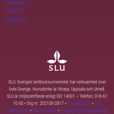
Facebook
TikTok
SLU Play
SLU, Sveriges lantbruksuniversitet, har verksamhet över
hela Sverige. Huvudorter är Alnarp, Uppsala och Umeå.
SLU är miljöcertifierat enligt ISO 14001. • Telefon: 018-67
10 00 • Org nr: 202100-2817 •
Kontakta SLU
•
Om
webbplatsen
•
Hantera kakor
•
Tillgänglighetsredogörelse