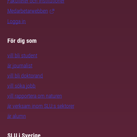
Fakulteter och institutioner
Medarbetarwebben
Logga in
För dig som
vill bli student
är journalist
vill bli doktorand
vill söka jobb
vill rapportera om naturen
är verksam inom SLU:s sektorer
är alumn
SLU i Sverige