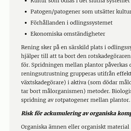
Kultur som odlas i det slutna systemet
Patogen/patogener som utsätter kultur
Förhållanden i odlingssystemet
Ekonomiska omständigheter
Rening sker på en särskild plats i odling
hjälper till att ta bort den rotskadegörar
för. Spridningen mellan plantor påverkas d
reningsutrustning grupperas utifrån effekt
växtskadegörare) i aktiva (som dödar må
tar bort målorganismen) metoder. Biolog
spridning av rotpatogener mellan plantor.
Risk för ackumulering av organiska komp
Organiska ämnen eller organiskt material i