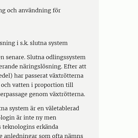
ng och användning för
ning i s.k. slutna system
n senare. Slutna odlingssystem
erande näringslösning. Efter att
del) har passerat växtrötterna
ch vatten i proportion till
terpassage genom växtrötterna.
tna system är en väletablerad
login är inte ny men
ts teknologins erkända
re anledningar som ofta nämns