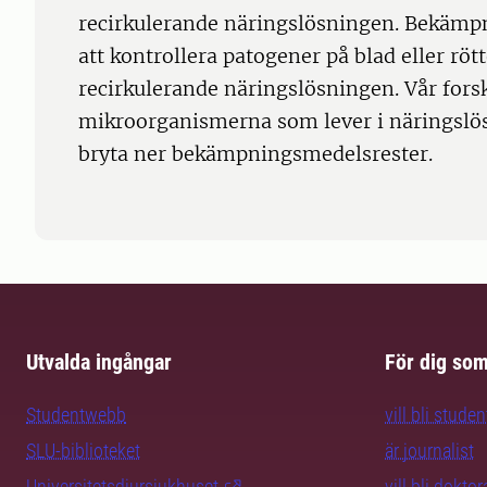
recirkulerande näringslösningen. Bekäm
att kontrollera patogener på blad eller rö
recirkulerande näringslösningen. Vår forsk
mikroorganismerna som lever i näringslö
bryta ner bekämpningsmedelsrester.
Utvalda ingångar
För dig so
Studentwebb
vill bli studen
SLU-biblioteket
är journalist
Universitetsdjursjukhuset
vill bli dokto