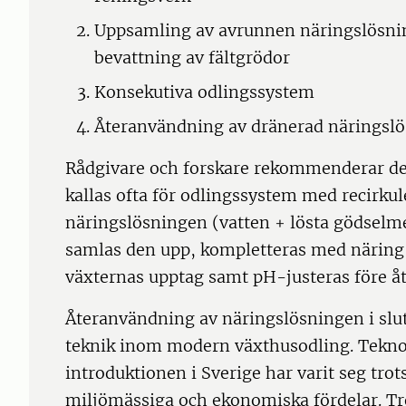
Uppsamling av avrunnen näringslösni
bevattning av fältgrödor
Konsekutiva odlingssystem
Återanvändning av dränerad näringslös
Rådgivare och forskare rekommenderar de
kallas ofta för odlingssystem med recirkul
näringslösningen (vatten + lösta gödselme
samlas den upp, kompletteras med näring o
växternas upptag samt pH-justeras före å
Återanvändning av näringslösningen i slu
teknik inom modern växthusodling. Tekno
introduktionen i Sverige har varit seg tro
miljömässiga och ekonomiska fördelar. T