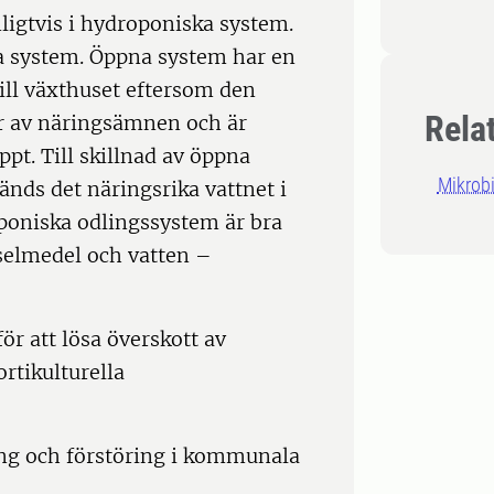
ligtvis i hydroponiska system.
a system. Öppna system har en
ill växthuset eftersom den
Rela
r av näringsämnen och är
ppt. Till skillnad av öppna
Mikrobi
änds det näringsrika vattnet i
poniska odlingssystem är bra
selmedel och vatten –
ör att lösa överskott av
rtikulturella
ng och förstöring i kommunala