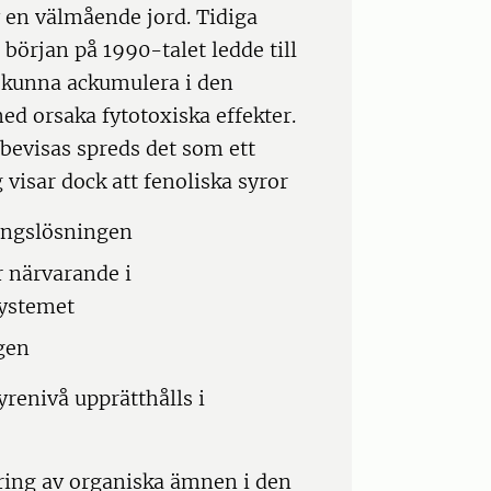
av en välmående jord. Tidiga
början på 1990-talet ledde till
e kunna ackumulera i den
d orsaka fytotoxiska effekter.
bevisas spreds det som ett
 visar dock att fenoliska syror
ringslösningen
r närvarande i
systemet
gen
yrenivå upprätthålls i
ering av organiska ämnen i den