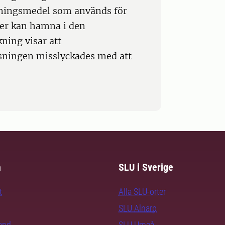
pningsmedel som används för
tter kan hamna i den
ning visar att
sningen misslyckades med att
m
SLU i Sverige
t
Alla SLU-orter
SLU Alnarp
rand
SLU Umeå