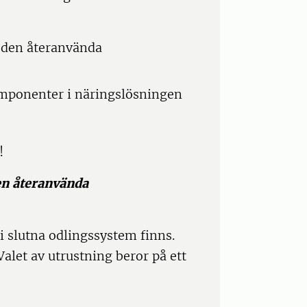
a den återanvända
omponenter i näringslösningen
!
en återanvända
i slutna odlingssystem finns.
 Valet av utrustning beror på ett