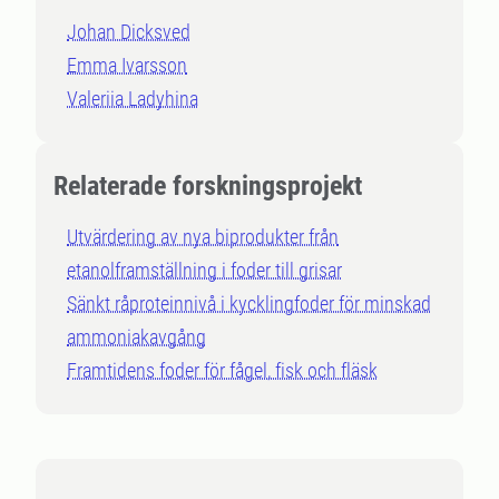
Johan Dicksved
Emma Ivarsson
Valeriia Ladyhina
Relaterade forskningsprojekt
Utvärdering av nya biprodukter från
etanolframställning i foder till grisar
Sänkt råproteinnivå i kycklingfoder för minskad
ammoniakavgång
Framtidens foder för fågel, fisk och fläsk