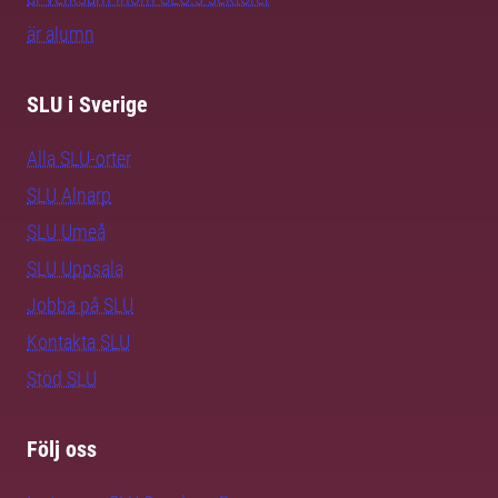
är alumn
SLU i Sverige
Alla SLU-orter
SLU Alnarp
SLU Umeå
SLU Uppsala
Jobba på SLU
Kontakta SLU
Stöd SLU
Följ oss