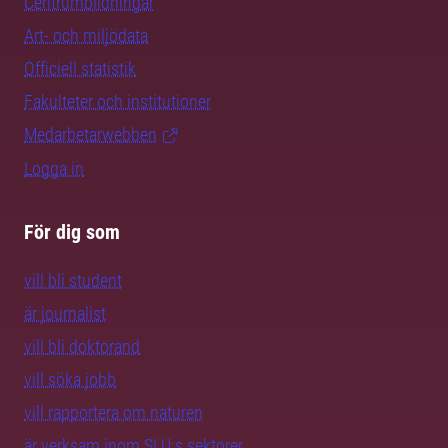
Centrumbildningar
Art- och miljödata
Officiell statistik
Fakulteter och institutioner
Medarbetarwebben
Logga in
För dig som
vill bli student
är journalist
vill bli doktorand
vill söka jobb
vill rapportera om naturen
är verksam inom SLU:s sektorer