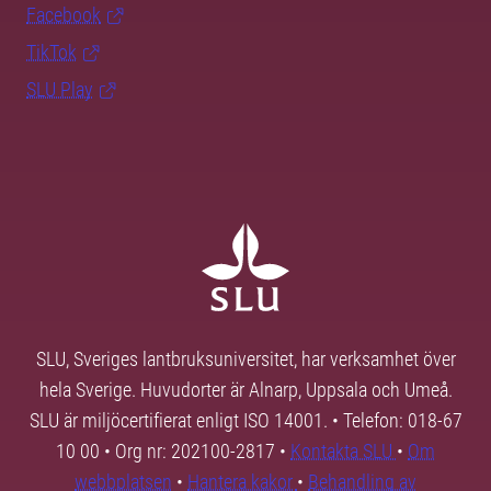
Facebook
TikTok
SLU Play
SLU, Sveriges lantbruksuniversitet, har verksamhet över
hela Sverige. Huvudorter är Alnarp, Uppsala och Umeå.
SLU är miljöcertifierat enligt ISO 14001. • Telefon: 018-67
10 00 • Org nr: 202100-2817 •
Kontakta SLU
•
Om
webbplatsen
•
Hantera kakor
•
Behandling av