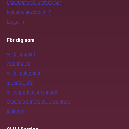
Fakulteter och institutioner
Medarbetarwebben
Logga in
För dig som
vill bli student
är journalist
vill bli doktorand
vill söka jobb
vill rapportera om naturen
är verksam inom SLU:s sektorer
är alumn