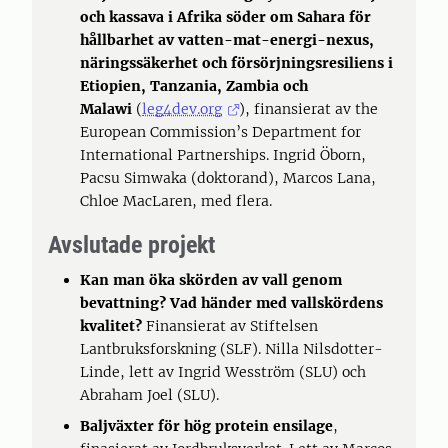
och kassava i Afrika söder om Sahara för
hållbarhet av vatten-mat-energi-nexus,
näringssäkerhet och försörjningsresiliens i
Etiopien, Tanzania, Zambia och
Malawi
(
leg4dev.org
), finansierat av the
European Commission’s Department for
International Partnerships. Ingrid Öborn,
Pacsu Simwaka (doktorand), Marcos Lana,
Chloe MacLaren, med flera.
Avslutade projekt
Kan man öka skörden av vall genom
bevattning? Vad händer med vallskördens
kvalitet?
Finansierat av Stiftelsen
Lantbruksforskning (SLF). Nilla Nilsdotter-
Linde, lett av Ingrid Wesström (SLU) och
Abraham Joel (SLU).
Baljväxter för hög protein ensilage
,