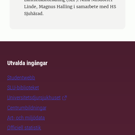
Linde, Magnus Halling i samarbete med HS
Sjuhärad.
Utvalda ingångar
Studentwebb
SLU-biblioteket
Universitetsdjursjukhuset
Centrumbildningar
Art- och miljödata
Officiell statistik