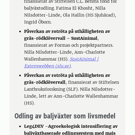
finansierat av Stiftelsen C.L. Behms fond för
baljväxtodling. Fatima El Khosht, Nilla
Nilsdotter-Linde, Ola Hallin (HS Sjuhärad),
Ingrid Öborn.
Påverkan av rotröta på uthålligheten av
gräs-rödklövervall
– SustAinimal
,
finansierat av Formas och projektpartners.
Nilla Nilsdotter-Linde, Ann-Charlotte
Wallenhammar (HS).
SustAinimal |
Externwebben (slu.se)
.
Påverkan av rotröta på uthålligheten av
gräs-rödklövervall
, finansierat av Stiftelsen
Lantbruksforskning (SLF). Nilla Nilsdotter-
Linde, lett av Ann-Charlotte Wallenhammar
(HS).
Odling av baljväxter som livsmedel
Leg4DEV
–
Agroekologisk intensifiering av
baljväxtbaserade odlingssystem med majs