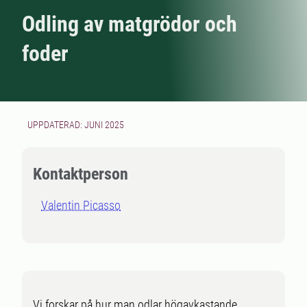
Odling av matgrödor och
foder
UPPDATERAD: JUNI 2025
Kontaktperson
Valentin Picasso
Vi forskar på hur man odlar högavkastande,