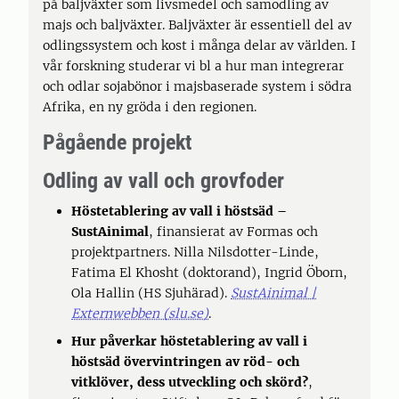
på baljväxter som livsmedel och samodling av
majs och baljväxter. Baljväxter är essentiell del av
odlingssystem och kost i många delar av världen. I
vår forskning studerar vi bl a hur man integrerar
och odlar sojabönor i majsbaserade system i södra
Afrika, en ny gröda i den regionen.
Pågående projekt
Odling av vall och grovfoder
Höstetablering av vall i höstsäd
–
SustAinimal
, finansierat av Formas och
projektpartners. Nilla Nilsdotter-Linde,
Fatima El Khosht (doktorand), Ingrid Öborn,
Ola Hallin (HS Sjuhärad).
SustAinimal |
Externwebben (slu.se)
.
Hur påverkar höstetablering av vall i
höstsäd övervintringen av röd- och
vitklöver, dess utveckling och skörd?
,