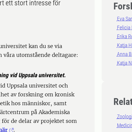
rt ett stort intresse för
Fors
Eva Sa
Felicia
Erika 
Katja 
niversitet kan du se via
Anna B
om våra utomstående deltagare:
Katja N
ing vid Uppsala universitet.
vid Uppsala universitet och
enhet av forskning om kronisk
Rela
netik hos människor, samt
Smärtcentrum på Akademiska
Zoolog
 för de delar av projektet som
Medici
här
.