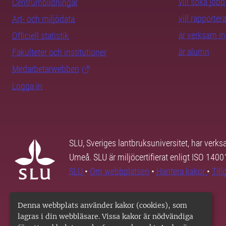
vill söka jobb
Centrumbildningar
vill rapporte
Art- och miljödata
är verksam i
Officiell statistik
är alumn
Fakulteter och institutioner
Medarbetarwebben
Logga in
SLU, Sveriges lantbruksuniversitet, har verk
Umeå. SLU är miljöcertifierat enligt ISO 140
SLU
•
Om webbplatsen
•
Hantera kakor
•
Til
Denna webbplats använder kakor (cookies), som
lagras i din webbläsare. Vissa kakor är nödvändiga