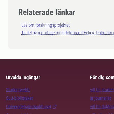
Relaterade länkar
Läs om forskningsprojektet
Ta del av reportage med doktorand Felicia Palm om 
Utvalda ingångar
För dig so
Studentwebb
vill bli studen
SLU-biblioteket
är journalist
Universitetsdjursjukhuset
vill bli dokto