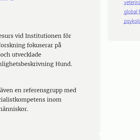
veterin
global 
psykol
surs vid Institutionen för
forskning fokuserar på
 och utvecklade
nlighetsbeskrivning Hund.
 även en referensgrupp med
ecialistkompetens inom
människor.