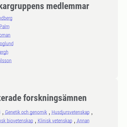
kargruppens medlemmar
ndberg
 Palm
Roman
Hoglund
ergh
ilsson
terade forskningsämnen
i
Genetik och genomik
Husdjursvetenskap
nsk biovetenskap
Klinisk vetenskap
Annan