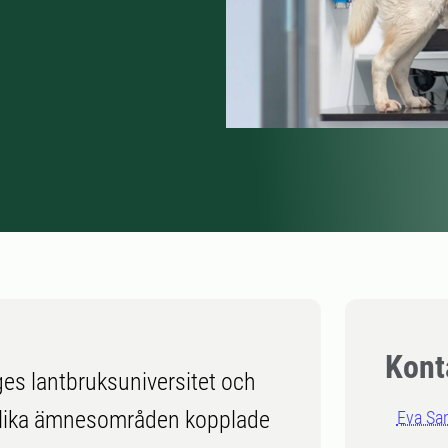
Kont
ges lantbruksuniversitet och
 olika ämnesområden kopplade
Eva Sa