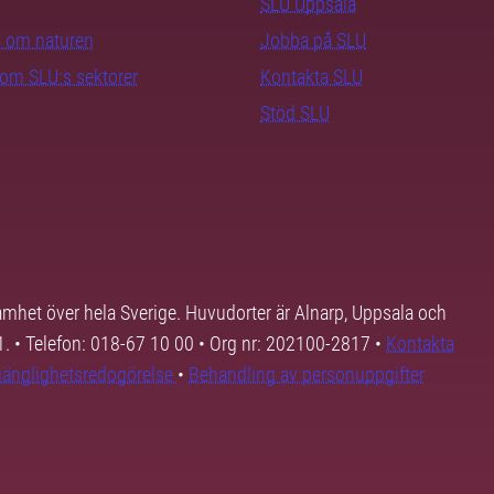
SLU Uppsala
ra om naturen
Jobba på SLU
nom SLU:s sektorer
Kontakta SLU
Stöd SLU
samhet över hela Sverige. Huvudorter är Alnarp, Uppsala och
01. • Telefon: 018-67 10 00 • Org nr: 202100-2817 •
Kontakta
lgänglighetsredogörelse
•
Behandling av personuppgifter