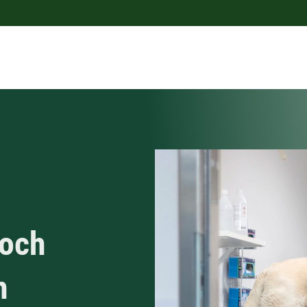
 och
h