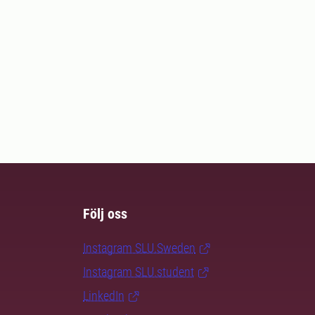
Följ oss
Instagram SLU.Sweden
Instagram SLU.student
LinkedIn