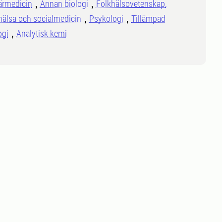
ärmedicin
Annan biologi
Folkhälsovetenskap,
hälsa och socialmedicin
Psykologi
Tillämpad
ogi
Analytisk kemi