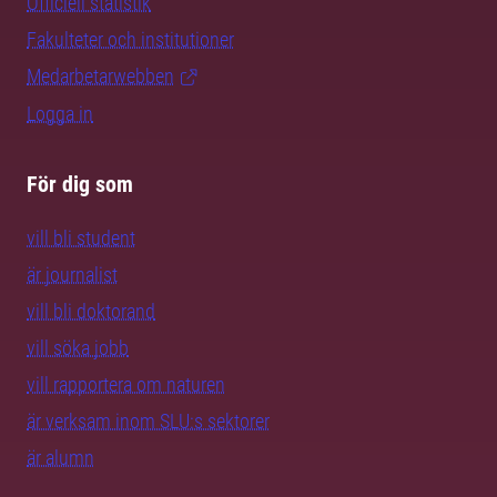
Officiell statistik
Fakulteter och institutioner
Medarbetarwebben
Logga in
För dig som
vill bli student
är journalist
vill bli doktorand
vill söka jobb
vill rapportera om naturen
är verksam inom SLU:s sektorer
är alumn