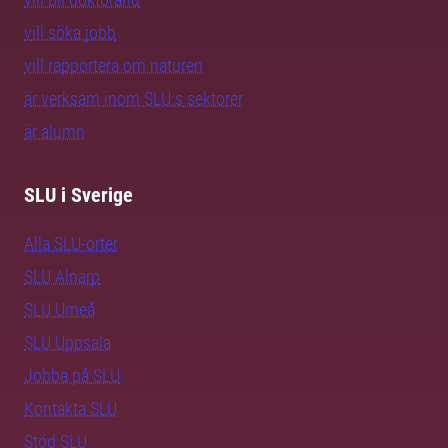
vill söka jobb
vill rapportera om naturen
är verksam inom SLU:s sektorer
är alumn
SLU i Sverige
Alla SLU-orter
SLU Alnarp
SLU Umeå
SLU Uppsala
Jobba på SLU
Kontakta SLU
Stöd SLU