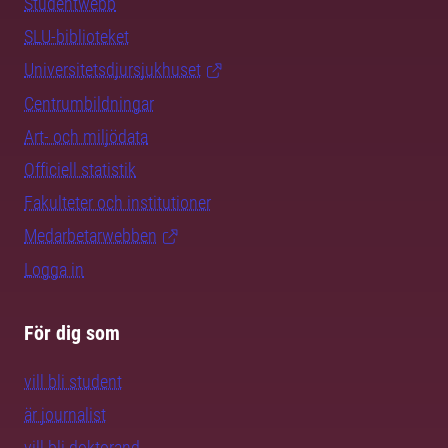
Studentwebb
SLU-biblioteket
Universitetsdjursjukhuset
Centrumbildningar
Art- och miljödata
Officiell statistik
Fakulteter och institutioner
Medarbetarwebben
Logga in
För dig som
vill bli student
är journalist
vill bli doktorand