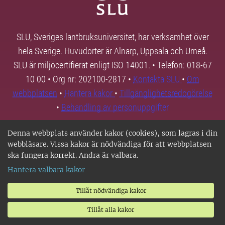
SLU, Sveriges lantbruksuniversitet, har verksamhet över
hela Sverige. Huvudorter är Alnarp, Uppsala och Umeå.
SLU är miljöcertifierat enligt ISO 14001. • Telefon: 018-67
10 00 • Org nr: 202100-2817 •
Kontakta SLU
•
Om
webbplatsen
•
Hantera kakor
•
Tillgänglighetsredogörelse
•
Behandling av personuppgifter
Denna webbplats använder kakor (cookies), som lagras i din
webbläsare. Vissa kakor är nödvändiga för att webbplatsen
ska fungera korrekt. Andra är valbara.
Hantera valbara kakor
Tillåt nödvändiga kakor
Tillåt alla kakor