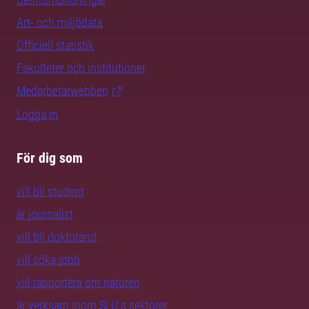
Art- och miljödata
Officiell statistik
Fakulteter och institutioner
Medarbetarwebben
Logga in
För dig som
vill bli student
är journalist
vill bli doktorand
vill söka jobb
vill rapportera om naturen
är verksam inom SLU:s sektorer