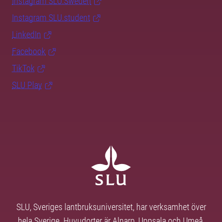
Instagram SLU.Sweden
Instagram SLU.student
LinkedIn
Facebook
TikTok
SLU Play
SLU, Sveriges lantbruksuniversitet, har verksamhet över
hela Sverige. Huvudorter är Alnarp, Uppsala och Umeå.