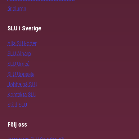
är alumn
SLU i Sverige
Alla SLU-orter
SLU Alnarp
SLU Umeå
SLU Uppsala
Jobba på SLU
Kontakta SLU
Stöd SLU
Följ oss