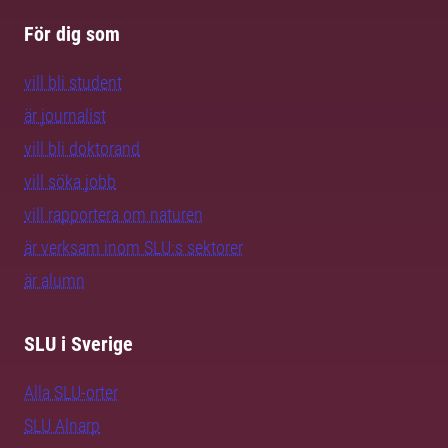
För dig som
vill bli student
är journalist
vill bli doktorand
vill söka jobb
vill rapportera om naturen
är verksam inom SLU:s sektorer
är alumn
SLU i Sverige
Alla SLU-orter
SLU Alnarp