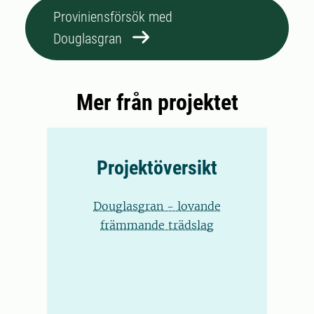
Proviniensförsök med
Douglasgran
Mer från projektet
Projektöversikt
Douglasgran - lovande
främmande trädslag