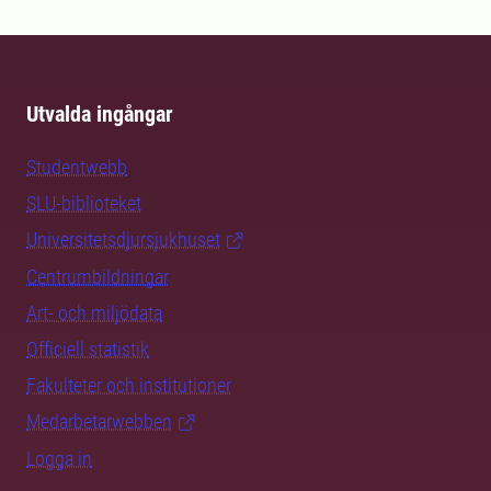
Utvalda ingångar
Studentwebb
SLU-biblioteket
Universitetsdjursjukhuset
Centrumbildningar
Art- och miljödata
Officiell statistik
Fakulteter och institutioner
Medarbetarwebben
Logga in