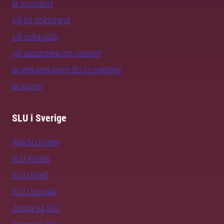
är journalist
vill bli doktorand
vill söka jobb
vill rapportera om naturen
är verksam inom SLU:s sektorer
är alumn
SLU i Sverige
Alla SLU-orter
SLU Alnarp
SLU Umeå
SLU Uppsala
Jobba på SLU