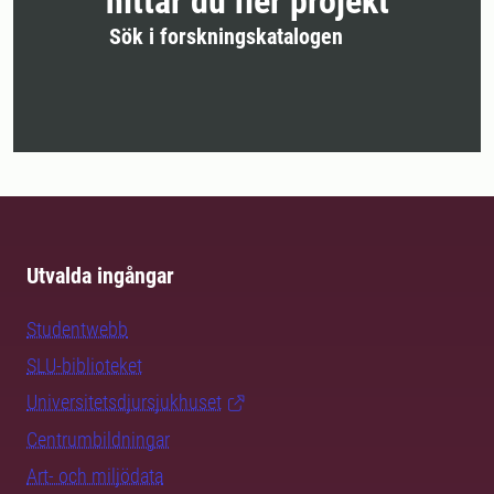
hittar du fler projekt
Sök i forskningskatalogen
Utvalda ingångar
Studentwebb
SLU-biblioteket
Universitetsdjursjukhuset
Centrumbildningar
Art- och miljödata