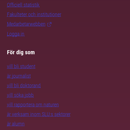
Officiell statistik
Fakulteter och institutioner
Medarbetarwebben
Logga in
För dig som
vill bli student
är journalist
vill bli doktorand
vill söka jobb
vill rapportera om naturen
är verksam inom SLU:s sektorer
är alumn