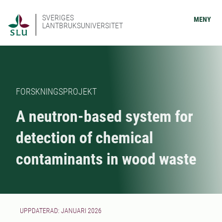
SVERIGES
MENY
LANTBRUKSUNIVERSITET
FORSKNINGSPROJEKT
A neutron-based system for
detection of chemical
contaminants in wood waste
UPPDATERAD: JANUARI 2026