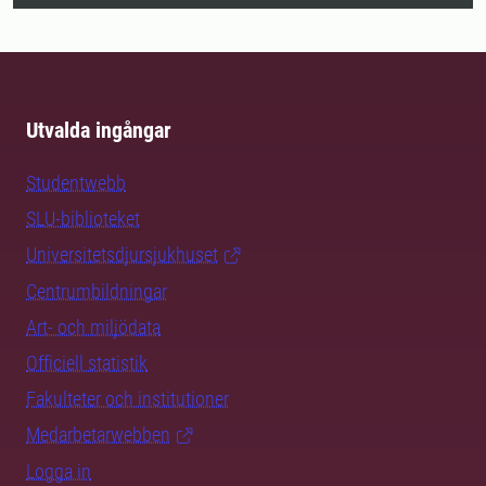
Utvalda ingångar
Studentwebb
SLU-biblioteket
Universitetsdjursjukhuset
Centrumbildningar
Art- och miljödata
Officiell statistik
Fakulteter och institutioner
Medarbetarwebben
Logga in