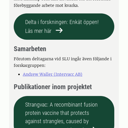
förebyggande arbete mot kvarka.
Delta i forskningen: Enkät öppen!
Läs mer här
Samarbeten
Förutom deltagarna vid SLU ingår även följande i
forskargruppen:
Andrew Waller (Intervacc AB)
Publikationer inom projektet
Strangvac: A recombinant fusion
protein vaccine that protects
against strangles, caused by