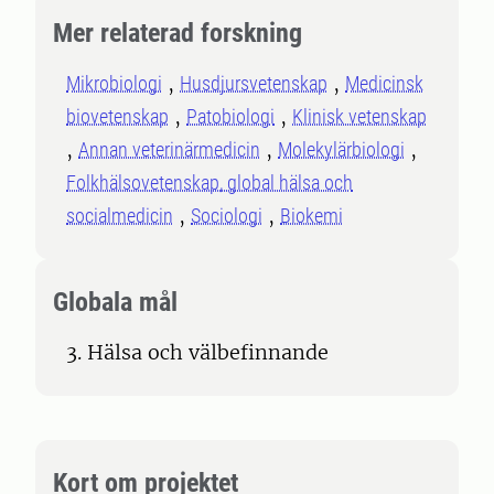
Mer relaterad forskning
Mikrobiologi
Husdjursvetenskap
Medicinsk
biovetenskap
Patobiologi
Klinisk vetenskap
Annan veterinärmedicin
Molekylärbiologi
Folkhälsovetenskap, global hälsa och
socialmedicin
Sociologi
Biokemi
Globala mål
3. Hälsa och välbefinnande
Kort om projektet