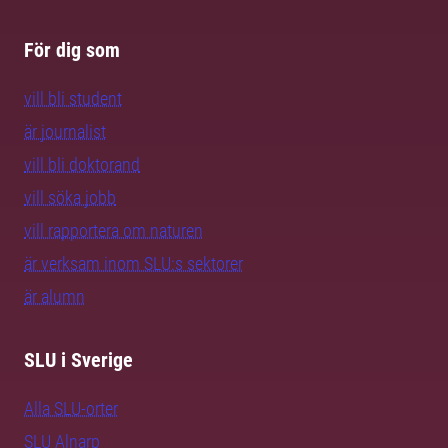
För dig som
vill bli student
är journalist
vill bli doktorand
vill söka jobb
vill rapportera om naturen
är verksam inom SLU:s sektorer
är alumn
SLU i Sverige
Alla SLU-orter
SLU Alnarp