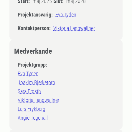
Start:
maj 2025
Slut:
maj 2028
Projektansvarig:
Eva Tyden
Kontaktperson:
Viktoria Langwallner
Medverkande
Projektgrupp:
Eva Tyden
Joakim Bjerketorp
Sara Frosth
Viktoria Langwallner
Lars Frykberg
Angie Tegehall