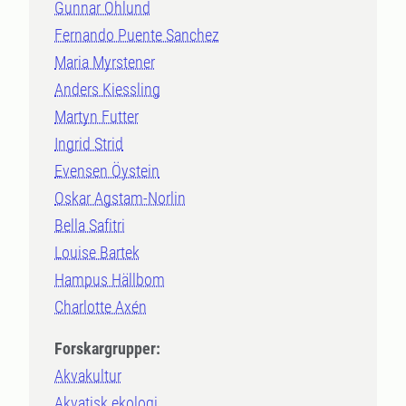
Gunnar Öhlund
Fernando Puente Sanchez
Maria Myrstener
Anders Kiessling
Martyn Futter
Ingrid Strid
Evensen Öystein
Oskar Agstam-Norlin
Bella Safitri
Louise Bartek
Hampus Hällbom
Charlotte Axén
Forskargrupper:
Akvakultur
Akvatisk ekologi