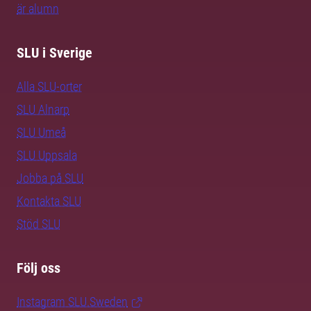
är alumn
SLU i Sverige
Alla SLU-orter
SLU Alnarp
SLU Umeå
SLU Uppsala
Jobba på SLU
Kontakta SLU
Stöd SLU
Följ oss
Instagram SLU.Sweden