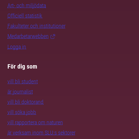
Art- och miljödata
Officiell statistik
Fakulteter och institutioner
Medarbetarwebben
Logga in
För dig som
vill bli student
är journalist
vill bli doktorand
vill söka jobb
vill rapportera om naturen
är verksam inom SLU:s sektorer