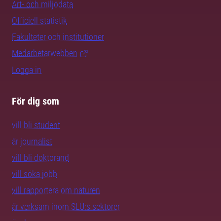
Art- och miljödata
Officiell statistik
Fakulteter och institutioner
Medarbetarwebben
Logga in
För dig som
vill bli student
är journalist
vill bli doktorand
vill söka jobb
vill rapportera om naturen
är verksam inom SLU:s sektorer