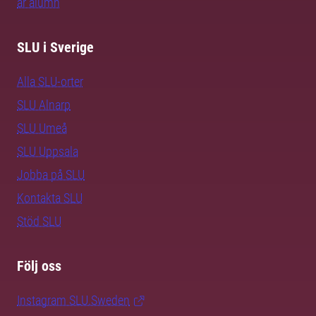
är alumn
SLU i Sverige
Alla SLU-orter
SLU Alnarp
SLU Umeå
SLU Uppsala
Jobba på SLU
Kontakta SLU
Stöd SLU
Följ oss
Instagram SLU.Sweden