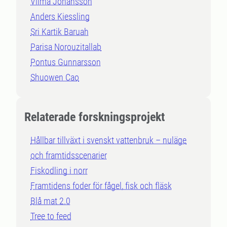
Vilma Johansson
Anders Kiessling
Sri Kartik Baruah
Parisa Norouzitallab
Pontus Gunnarsson
Shuowen Cao
Relaterade forskningsprojekt
Hållbar tillväxt i svenskt vattenbruk – nuläge
och framtidsscenarier
Fiskodling i norr
Framtidens foder för fågel, fisk och fläsk
Blå mat 2.0
Tree to feed