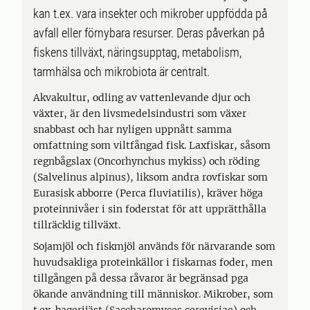
kan t.ex. vara insekter och mikrober uppfödda på
avfall eller förnybara resurser. Deras påverkan på
fiskens tillväxt, näringsupptag, metabolism,
tarmhälsa och mikrobiota är centralt.
Akvakultur, odling av vattenlevande djur och
växter, är den livsmedelsindustri som växer
snabbast och har nyligen uppnått samma
omfattning som viltfångad fisk. Laxfiskar, såsom
regnbågslax (Oncorhynchus mykiss) och röding
(Salvelinus alpinus), liksom andra rovfiskar som
Eurasisk abborre (Perca fluviatilis), kräver höga
proteinnivåer i sin foderstat för att upprätthålla
tillräcklig tillväxt.
Sojamjöl och fiskmjöl används för närvarande som
huvudsakliga proteinkällor i fiskarnas foder, men
tillgången på dessa råvaror är begränsad pga
ökande användning till människor. Mikrober, som