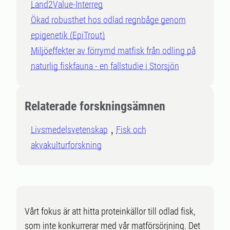
Land2Value-Interreg
Ökad robusthet hos odlad regnbåge genom
epigenetik (EpiTrout)
Miljöeffekter av förrymd matfisk från odling på
naturlig fiskfauna - en fallstudie i Storsjön
Relaterade forskningsämnen
Livsmedelsvetenskap
Fisk och
akvakulturforskning
Vårt fokus är att hitta proteinkällor till odlad fisk,
som inte konkurrerar med vår matförsörjning. Det