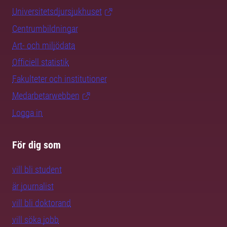
Universitetsdjursjukhuset
Centrumbildningar
Art- och miljödata
Officiell statistik
Fakulteter och institutioner
Medarbetarwebben
Logga in
För dig som
vill bli student
är journalist
vill bli doktorand
vill söka jobb