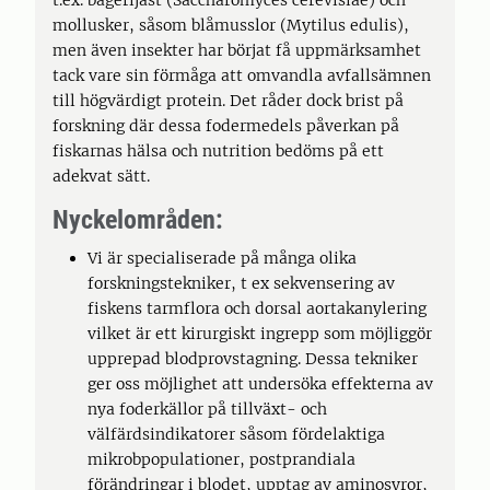
t.ex. bagerijäst (Saccharomyces cerevisiae) och
mollusker, såsom blåmusslor (Mytilus edulis),
men även insekter har börjat få uppmärksamhet
tack vare sin förmåga att omvandla avfallsämnen
till högvärdigt protein. Det råder dock brist på
forskning där dessa fodermedels påverkan på
fiskarnas hälsa och nutrition bedöms på ett
adekvat sätt.
Nyckelområden:
Vi är specialiserade på många olika
forskningstekniker, t ex sekvensering av
fiskens tarmflora och dorsal aortakanylering
vilket är ett kirurgiskt ingrepp som möjliggör
upprepad blodprovstagning. Dessa tekniker
ger oss möjlighet att undersöka effekterna av
nya foderkällor på tillväxt- och
välfärdsindikatorer såsom fördelaktiga
mikrobpopulationer, postprandiala
förändringar i blodet, upptag av aminosyror,