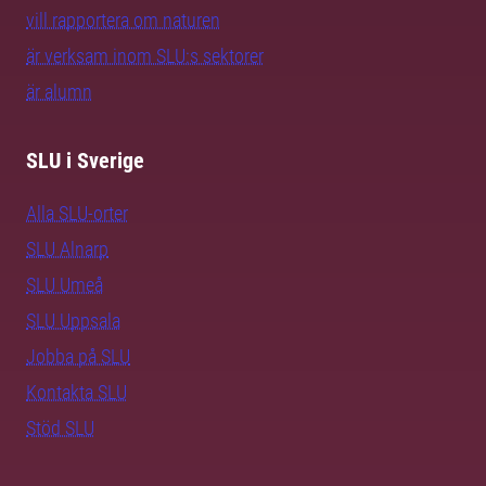
vill rapportera om naturen
är verksam inom SLU:s sektorer
är alumn
SLU i Sverige
Alla SLU-orter
SLU Alnarp
SLU Umeå
SLU Uppsala
Jobba på SLU
Kontakta SLU
Stöd SLU