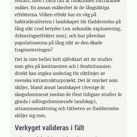
testats, men i flera fall är funktionen fortfarande
osäker. En annan osäkerhet är de långsiktiga
effekterna. Vilken effekt har en väg på
habitatkvaliteten i landskapet för fladdermöss på
lång sikt (vad betyder t.ex. sekundär exploatering,
dräneringseffekter mm), och hur påverkas
populationerna på lång sikt av den ökade
fragmenteringen?
Det är inte heller helt självklart att de studier
som görs på kontinenten och i Storbritannien
direkt kan utgöra underlag för riktlinjer av
svenska infrastrukturprojekt. Det är mycket som
skiljer, bland annat landskapet (Sverige är
skogsdominerat medan de flest tidigare studier är
gjorda i odlingsdominerade landskap),
artsammansättning och tätheten av fladdermöss
skiljer sig mm.
Verkyget valideras i fält