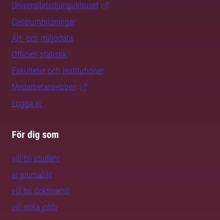
Universitetsdjursjukhuset
Centrumbildningar
Art- och miljödata
Officiell statistik
Fakulteter och institutioner
Medarbetarwebben
Logga in
För dig som
vill bli student
är journalist
vill bli doktorand
vill söka jobb