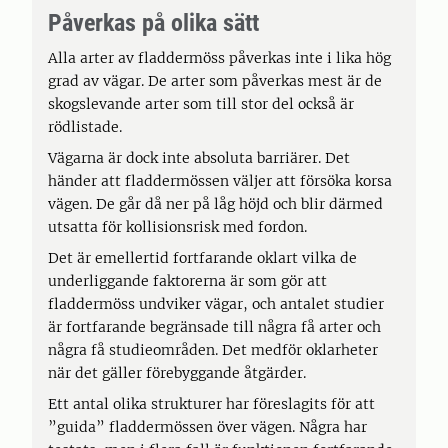
Påverkas på olika sätt
Alla arter av fladdermöss påverkas inte i lika hög
grad av vägar. De arter som påverkas mest är de
skogslevande arter som till stor del också är
rödlistade.
Vägarna är dock inte absoluta barriärer. Det
händer att fladdermössen väljer att försöka korsa
vägen. De går då ner på låg höjd och blir därmed
utsatta för kollisionsrisk med fordon.
Det är emellertid fortfarande oklart vilka de
underliggande faktorerna är som gör att
fladdermöss undviker vägar, och antalet studier
är fortfarande begränsade till några få arter och
några få studieområden. Det medför oklarheter
när det gäller förebyggande åtgärder.
Ett antal olika strukturer har föreslagits för att
”guida” fladdermössen över vägen. Några har