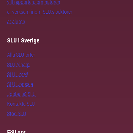
vill rapportera om naturen
är verksam inom SLU:s sektorer
är alumn
SLU i Sverige
Alla SLU-orter
SLU Alnarp
SLU Umeå
SLU Uppsala
Jobba på SLU
Kontakta SLU
Stöd SLU
Följ oss