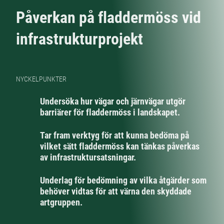
Påverkan på fladdermöss vid
infrastrukturprojekt
NYCKELPUNKTER
Undersöka hur vägar och järnvägar utgör
barriärer för fladdermöss i landskapet.
Tar fram verktyg för att kunna bedöma på
vilket sätt fladdermöss kan tänkas påverkas
av infrastruktursatsningar.
Underlag för bedömning av vilka åtgärder som
behöver vidtas för att värna den skyddade
artgruppen.