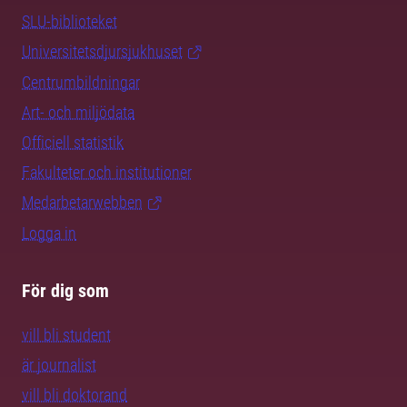
SLU-biblioteket
Universitetsdjursjukhuset
Centrumbildningar
Art- och miljödata
Officiell statistik
Fakulteter och institutioner
Medarbetarwebben
Logga in
För dig som
vill bli student
är journalist
vill bli doktorand