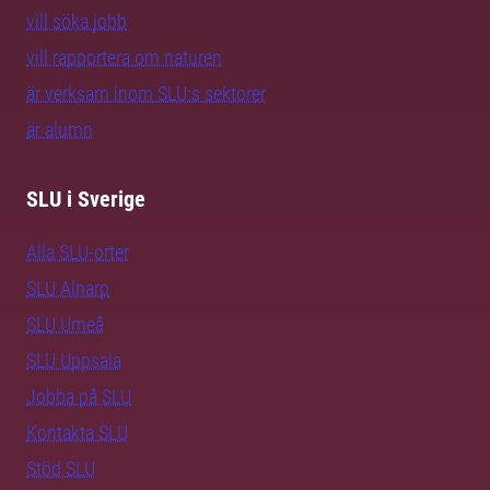
vill söka jobb
vill rapportera om naturen
är verksam inom SLU:s sektorer
är alumn
SLU i Sverige
Alla SLU-orter
SLU Alnarp
SLU Umeå
SLU Uppsala
Jobba på SLU
Kontakta SLU
Stöd SLU