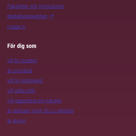
Fakulteter och institutioner
Medarbetarwebben
Logga in
För dig som
vill bli student
är journalist
vill bli doktorand
vill söka jobb
vill rapportera om naturen
är verksam inom SLU:s sektorer
är alumn