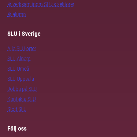
är verksam inom SLU:s sektorer
är alumn
SLU i Sverige
Alla SLU-orter
SLU Alnarp
SLU Umeå
SLU Uppsala
Jobba på SLU
Kontakta SLU
Stöd SLU
Följ oss