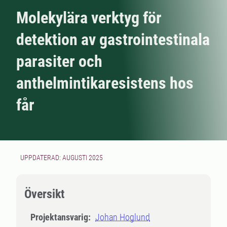
Molekylära verktyg för
detektion av gastrointestinala
parasiter och
anthelmintikaresistens hos
får
UPPDATERAD: AUGUSTI 2025
Översikt
Projektansvarig:
Johan Hoglund