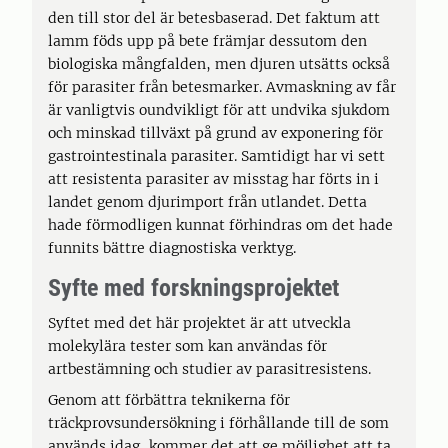
den till stor del är betesbaserad. Det faktum att
lamm föds upp på bete främjar dessutom den
biologiska mångfalden, men djuren utsätts också
för parasiter från betesmarker. Avmaskning av får
är vanligtvis oundvikligt för att undvika sjukdom
och minskad tillväxt på grund av exponering för
gastrointestinala parasiter. Samtidigt har vi sett
att resistenta parasiter av misstag har förts in i
landet genom djurimport från utlandet. Detta
hade förmodligen kunnat förhindras om det hade
funnits bättre diagnostiska verktyg.
Syfte med forskningsprojektet
Syftet med det här projektet är att utveckla
molekylära tester som kan användas för
artbestämning och studier av parasitresistens.
Genom att förbättra teknikerna för
träckprovsundersökning i förhållande till de som
används idag, kommer det att ge möjlighet att ta