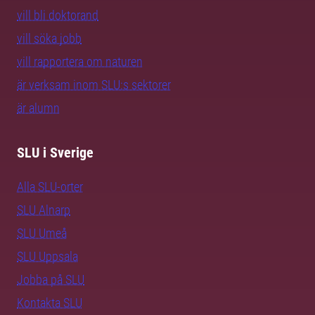
vill bli doktorand
vill söka jobb
vill rapportera om naturen
är verksam inom SLU:s sektorer
är alumn
SLU i Sverige
Alla SLU-orter
SLU Alnarp
SLU Umeå
SLU Uppsala
Jobba på SLU
Kontakta SLU