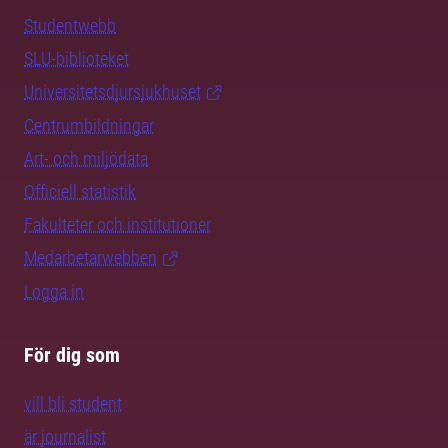
Studentwebb
SLU-biblioteket
Universitetsdjursjukhuset
Centrumbildningar
Art- och miljödata
Officiell statistik
Fakulteter och institutioner
Medarbetarwebben
Logga in
För dig som
vill bli student
är journalist