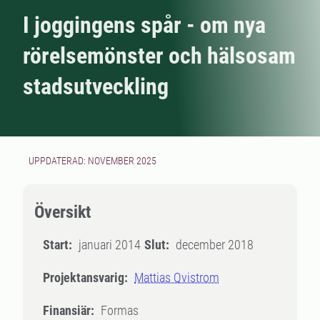
I joggingens spår - om nya
rörelsemönster och hälsosam
stadsutveckling
UPPDATERAD: NOVEMBER 2025
Översikt
Start:
januari 2014
Slut:
december 2018
Projektansvarig:
Mattias Qvistrom
Finansiär:
Formas