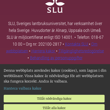
SLU, Sveriges lantbruksuniversitet, har verksamhet över
hela Sverige. Huvudorter är Alnarp, Uppsala och Umeå.
SLU är miljöcertifierat enligt ISO 14001. • Telefon: 018-67
10 00 • Org nr: 202100-2817 •
Kontakta SLU
•
Om
webbplatsen
•
Hantera kakor
•
Tillgänglighetsredogörelse
•
Behandling av personuppgifter
Denna webbplats använder kakor (cookies), som lagras i din
webbläsare. Vissa kakor är nödvändiga för att webbplatsen
ska fungera korrekt. Andra är valbara.
Hantera valbara kakor
Tillåt nödvändiga kakor
Tillåt alla kakor