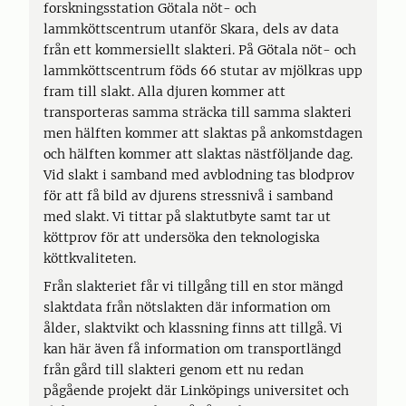
forskningsstation Götala nöt- och
lammköttscentrum utanför Skara, dels av data
från ett kommersiellt slakteri. På Götala nöt- och
lammköttscentrum föds 66 stutar av mjölkras upp
fram till slakt. Alla djuren kommer att
transporteras samma sträcka till samma slakteri
men hälften kommer att slaktas på ankomstdagen
och hälften kommer att slaktas nästföljande dag.
Vid slakt i samband med avblodning tas blodprov
för att få bild av djurens stressnivå i samband
med slakt. Vi tittar på slaktutbyte samt tar ut
köttprov för att undersöka den teknologiska
köttkvaliteten.
Från slakteriet får vi tillgång till en stor mängd
slaktdata från nötslakten där information om
ålder, slaktvikt och klassning finns att tillgå. Vi
kan här även få information om transportlängd
från gård till slakteri genom ett nu redan
pågående projekt där Linköpings universitet och