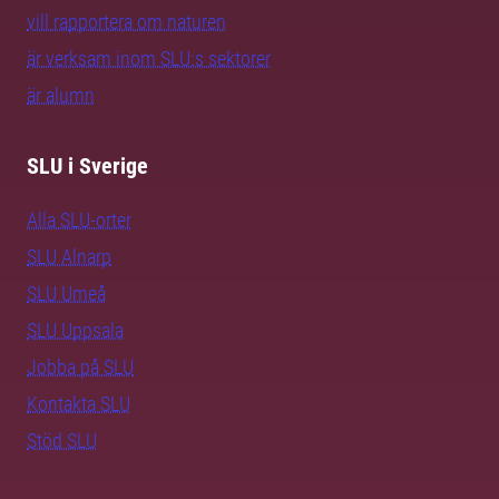
vill rapportera om naturen
är verksam inom SLU:s sektorer
är alumn
SLU i Sverige
Alla SLU-orter
SLU Alnarp
SLU Umeå
SLU Uppsala
Jobba på SLU
Kontakta SLU
Stöd SLU