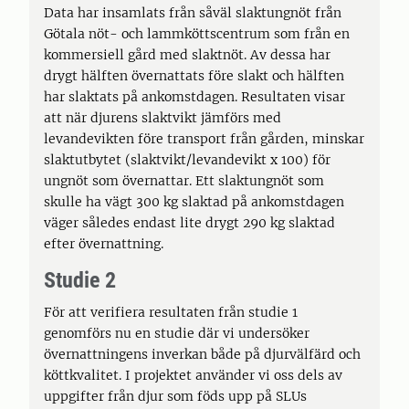
Data har insamlats från såväl slaktungnöt från
Götala nöt- och lammköttscentrum som från en
kommersiell gård med slaktnöt. Av dessa har
drygt hälften övernattats före slakt och hälften
har slaktats på ankomstdagen. Resultaten visar
att när djurens slaktvikt jämförs med
levandevikten före transport från gården, minskar
slaktutbytet (slaktvikt/levandevikt x 100) för
ungnöt som övernattar. Ett slaktungnöt som
skulle ha vägt 300 kg slaktad på ankomstdagen
väger således endast lite drygt 290 kg slaktad
efter övernattning.
Studie 2
För att verifiera resultaten från studie 1
genomförs nu en studie där vi undersöker
övernattningens inverkan både på djurvälfärd och
köttkvalitet. I projektet använder vi oss dels av
uppgifter från djur som föds upp på SLUs