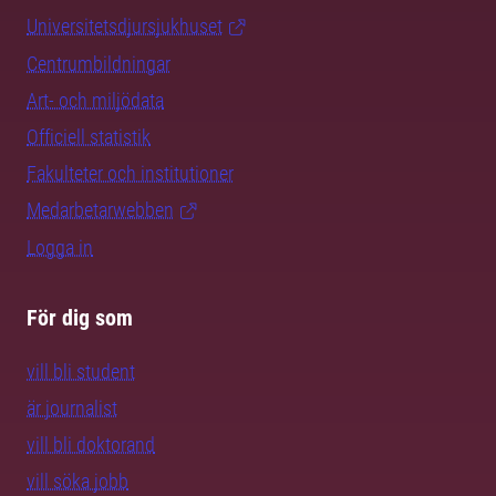
Universitetsdjursjukhuset
Centrumbildningar
Art- och miljödata
Officiell statistik
Fakulteter och institutioner
Medarbetarwebben
Logga in
För dig som
vill bli student
är journalist
vill bli doktorand
vill söka jobb