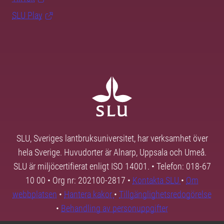
SLU Play
SLU, Sveriges lantbruksuniversitet, har verksamhet över
hela Sverige. Huvudorter är Alnarp, Uppsala och Umeå.
SLU är miljöcertifierat enligt ISO 14001. • Telefon: 018-67
10 00 • Org nr: 202100-2817 •
Kontakta SLU
•
Om
webbplatsen
•
Hantera kakor
•
Tillgänglighetsredogörelse
•
Behandling av personuppgifter