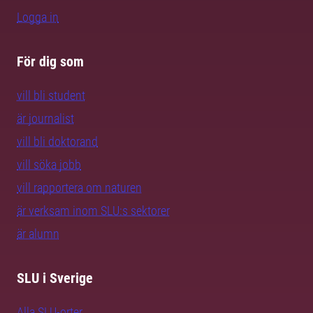
Logga in
För dig som
vill bli student
är journalist
vill bli doktorand
vill söka jobb
vill rapportera om naturen
är verksam inom SLU:s sektorer
är alumn
SLU i Sverige
Alla SLU-orter