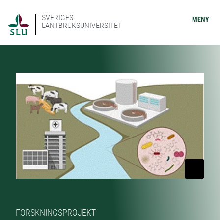
SVERIGES
MENY
LANTBRUKSUNIVERSITET
FORSKNINGSPROJEKT