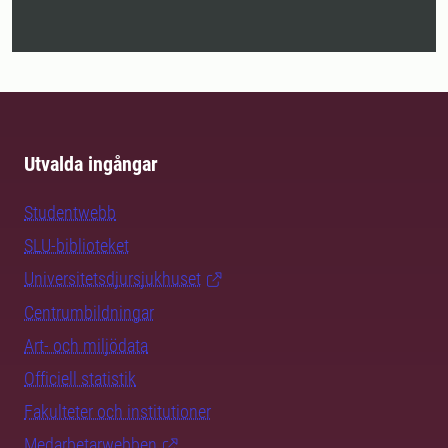
Utvalda ingångar
Studentwebb
SLU-biblioteket
Universitetsdjursjukhuset
Centrumbildningar
Art- och miljödata
Officiell statistik
Fakulteter och institutioner
Medarbetarwebben