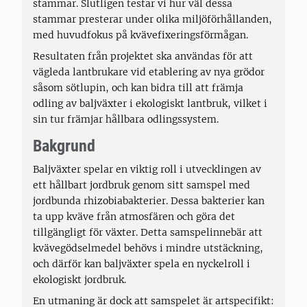
stammar. Slutligen testar vi hur väl dessa
stammar presterar under olika miljöförhållanden,
med huvudfokus på kvävefixeringsförmågan.
Resultaten från projektet ska användas för att
vägleda lantbrukare vid etablering av nya grödor
såsom sötlupin, och kan bidra till att främja
odling av baljväxter i ekologiskt lantbruk, vilket i
sin tur främjar hållbara odlingssystem.
Bakgrund
Baljväxter spelar en viktig roll i utvecklingen av
ett hållbart jordbruk genom sitt samspel med
jordbunda rhizobiabakterier. Dessa bakterier kan
ta upp kväve från atmosfären och göra det
tillgängligt för växter. Detta samspelinnebär att
kvävegödselmedel behövs i mindre utstäckning,
och därför kan baljväxter spela en nyckelroll i
ekologiskt jordbruk.
En utmaning är dock att samspelet är artspecifikt: