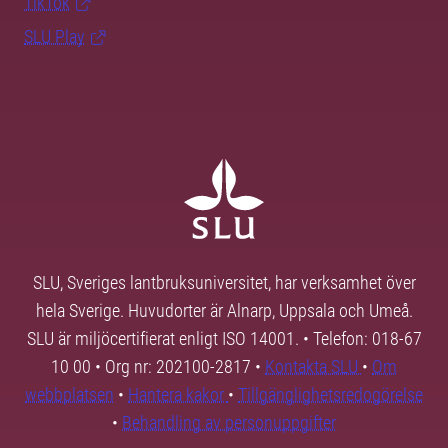
TikTok
SLU Play
SLU, Sveriges lantbruksuniversitet, har verksamhet över
hela Sverige. Huvudorter är Alnarp, Uppsala och Umeå.
SLU är miljöcertifierat enligt ISO 14001. • Telefon: 018-67
10 00 • Org nr: 202100-2817 •
Kontakta SLU
•
Om
webbplatsen
•
Hantera kakor
•
Tillgänglighetsredogörelse
•
Behandling av personuppgifter