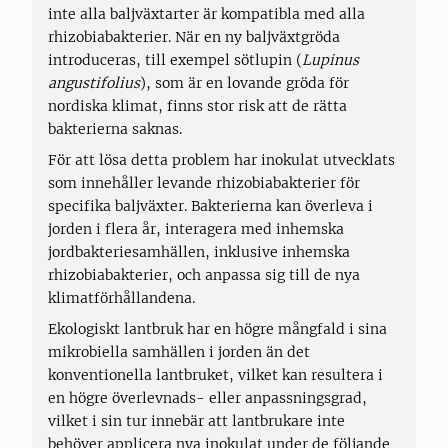
inte alla baljväxtarter är kompatibla med alla
rhizobiabakterier. När en ny baljväxtgröda
introduceras, till exempel sötlupin (
Lupinus
angustifolius
), som är en lovande gröda för
nordiska klimat, finns stor risk att de rätta
bakterierna saknas.
För att lösa detta problem har inokulat utvecklats
som innehåller levande rhizobiabakterier för
specifika baljväxter. Bakterierna kan överleva i
jorden i flera år, interagera med inhemska
jordbakteriesamhällen, inklusive inhemska
rhizobiabakterier, och anpassa sig till de nya
klimatförhållandena.
Ekologiskt lantbruk har en högre mångfald i sina
mikrobiella samhällen i jorden än det
konventionella lantbruket, vilket kan resultera i
en högre överlevnads- eller anpassningsgrad,
vilket i sin tur innebär att lantbrukare inte
behöver applicera nya inokulat under de följande