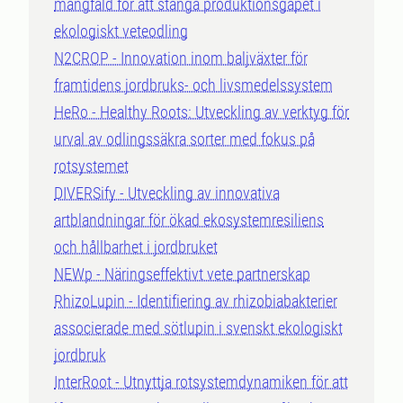
mångfald för att stänga produktionsgapet i
ekologiskt veteodling
N2CROP - Innovation inom baljväxter för
framtidens jordbruks- och livsmedelssystem
HeRo - Healthy Roots: Utveckling av verktyg för
urval av odlingssäkra sorter med fokus på
rotsystemet
DIVERSify - Utveckling av innovativa
artblandningar för ökad ekosystemresiliens
och hållbarhet i jordbruket
NEWp - Näringseffektivt vete partnerskap
RhizoLupin - Identifiering av rhizobiabakterier
associerade med sötlupin i svenskt ekologiskt
jordbruk
InterRoot - Utnyttja rotsystemdynamiken för att