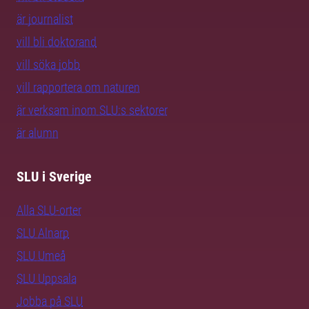
är journalist
vill bli doktorand
vill söka jobb
vill rapportera om naturen
är verksam inom SLU:s sektorer
är alumn
SLU i Sverige
Alla SLU-orter
SLU Alnarp
SLU Umeå
SLU Uppsala
Jobba på SLU