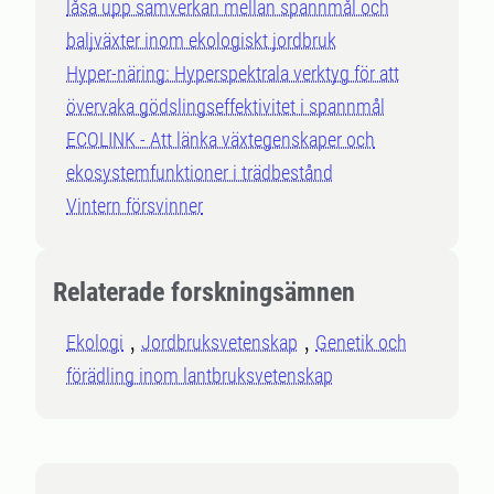
låsa upp samverkan mellan spannmål och
baljväxter inom ekologiskt jordbruk
Hyper-näring: Hyperspektrala verktyg för att
övervaka gödslingseffektivitet i spannmål
ECOLINK - Att länka växtegenskaper och
ekosystemfunktioner i trädbestånd
Vintern försvinner
Relaterade forskningsämnen
Ekologi
Jordbruksvetenskap
Genetik och
förädling inom lantbruksvetenskap