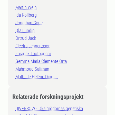
Martin Weih
Ida Kollberg
Jonathan Cope
Ola Lundin
Ortrud Jack
Electra Lennartsson
Faranak Tootoonchi
Gemma Maria Clemente Orta
Mahmoud Suliman
Mathilde Hélène Dionisi
Relaterade forskningsprojekt
DIVERSOW - Öka grödornas genetiska