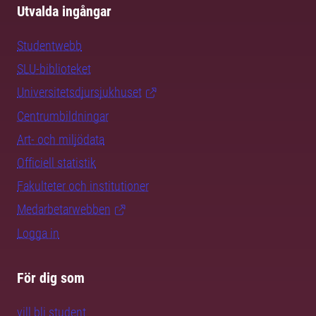
Utvalda ingångar
Studentwebb
SLU-biblioteket
Universitetsdjursjukhuset
Centrumbildningar
Art- och miljödata
Officiell statistik
Fakulteter och institutioner
Medarbetarwebben
Logga in
För dig som
vill bli student