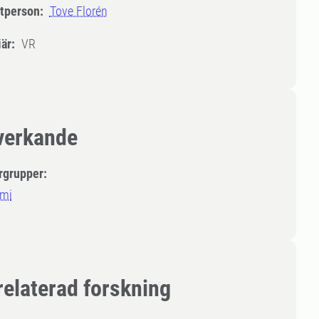
tperson:
Tove Florén
är:
VR
erkande
rgrupper:
mi
relaterad forskning