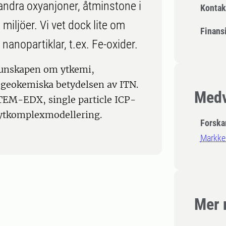
 andra oxyanjoner, åtminstone i
Kontak
iljöer. Vi vet dock lite om
Finansi
anopartiklar, t.ex. Fe-oxider.
 kunskapen om ytkemi,
geokemiska betydelsen av ITN.
Medv
TEM-EDX, single particle ICP-
ytkomplexmodellering.
Forska
Markke
Mer 