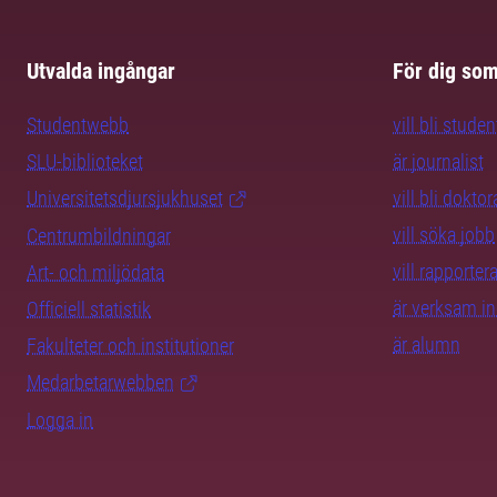
Utvalda ingångar
För dig so
Studentwebb
vill bli studen
SLU-biblioteket
är journalist
Universitetsdjursjukhuset
vill bli dokto
vill söka jobb
Centrumbildningar
vill rapporte
Art- och miljödata
är verksam i
Officiell statistik
är alumn
Fakulteter och institutioner
Medarbetarwebben
Logga in