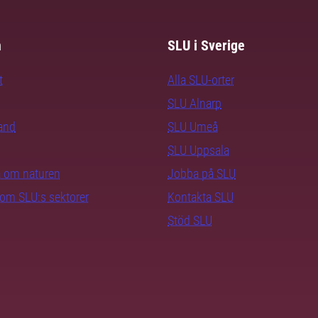
m
SLU i Sverige
t
Alla SLU-orter
SLU Alnarp
rand
SLU Umeå
SLU Uppsala
ra om naturen
Jobba på SLU
nom SLU:s sektorer
Kontakta SLU
Stöd SLU