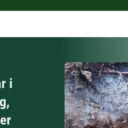
r i
g,
er