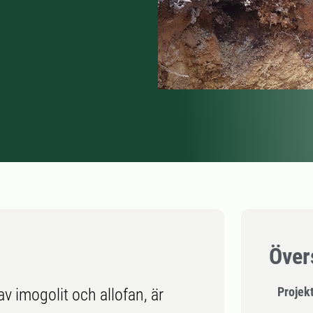
Över
Projek
v imogolit och allofan, är