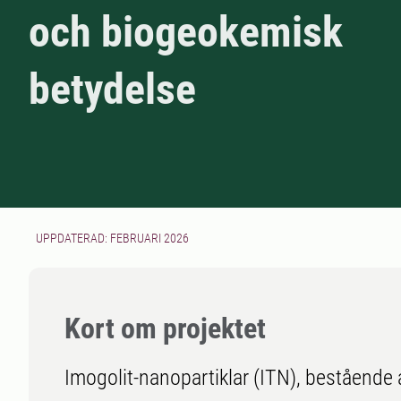
och biogeokemisk
betydelse
UPPDATERAD: FEBRUARI 2026
Kort om projektet
Imogolit-nanopartiklar (ITN), bestående a