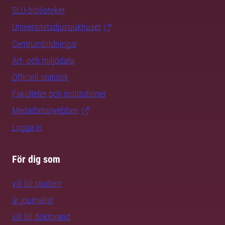
SLU-biblioteket
Universitetsdjursjukhuset
Centrumbildningar
Art- och miljödata
Officiell statistik
Fakulteter och institutioner
Medarbetarwebben
Logga in
För dig som
vill bli student
är journalist
vill bli doktorand