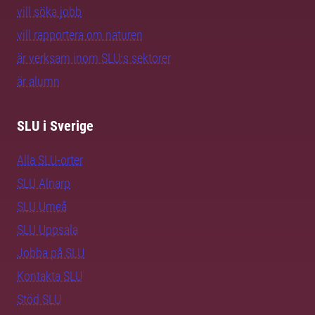
vill söka jobb
vill rapportera om naturen
är verksam inom SLU:s sektorer
är alumn
SLU i Sverige
Alla SLU-orter
SLU Alnarp
SLU Umeå
SLU Uppsala
Jobba på SLU
Kontakta SLU
Stöd SLU