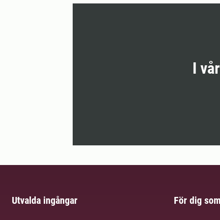
I vå
Utvalda ingångar
För dig so