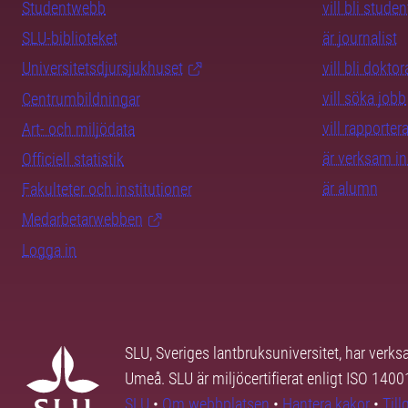
Studentwebb
vill bli studen
SLU-biblioteket
är journalist
Universitetsdjursjukhuset
vill bli dokto
vill söka jobb
Centrumbildningar
vill rapporte
Art- och miljödata
är verksam i
Officiell statistik
är alumn
Fakulteter och institutioner
Medarbetarwebben
Logga in
SLU, Sveriges lantbruksuniversitet, har verk
Umeå. SLU är miljöcertifierat enligt ISO 140
SLU
•
Om webbplatsen
•
Hantera kakor
•
Til