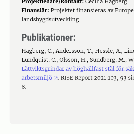
Projektledare/kontakt:
Cecilia Hagberg
Finansiär:
Projektet finansieras av Europ
landsbygdsutveckling
Publikationer:
Hagberg, C., Andersson, T., Hessle, A., Lind
Lundquist, C., Olsson, H., Sundberg, M., Wa
Lättviktsgrindar av höghållfast stål för s
arbetsmiljö
. RISE Report 2021:103, 93 
8.