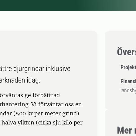
Över
Projek
ttre djurgrindar inklusive
arknaden idag.
Finansi
landsb
förväntas ge förbättrad
rhantering. Vi förväntar oss en
ndar (500 kr per meter grind)
alva vikten (cirka sju kilo per
Mer 