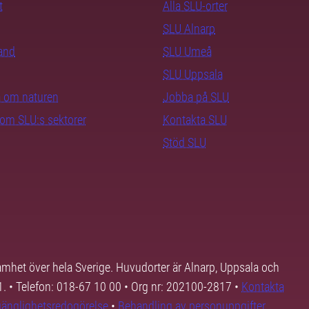
t
Alla SLU-orter
SLU Alnarp
rand
SLU Umeå
SLU Uppsala
ra om naturen
Jobba på SLU
nom SLU:s sektorer
Kontakta SLU
Stöd SLU
samhet över hela Sverige. Huvudorter är Alnarp, Uppsala och
01. • Telefon: 018-67 10 00 • Org nr: 202100-2817 •
Kontakta
lgänglighetsredogörelse
•
Behandling av personuppgifter