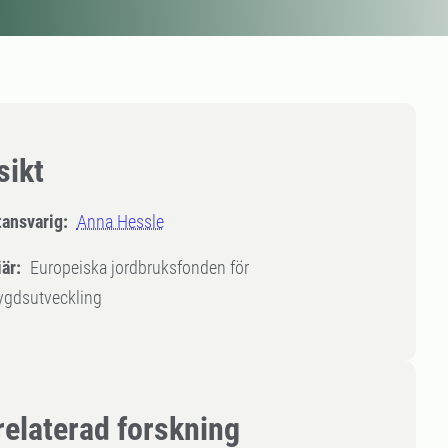
sikt
tansvarig:
Anna Hessle
är:
Europeiska jordbruksfonden för
ygdsutveckling
relaterad forskning