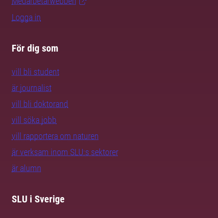
Medarbetarwebben
Logga in
För dig som
vill bli student
är journalist
vill bli doktorand
vill söka jobb
vill rapportera om naturen
är verksam inom SLU:s sektorer
är alumn
SLU i Sverige