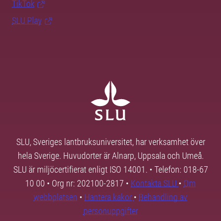
TikTok
SLU Play
SLU, Sveriges lantbruksuniversitet, har verksamhet över
hela Sverige. Huvudorter är Alnarp, Uppsala och Umeå.
SLU är miljöcertifierat enligt ISO 14001. • Telefon: 018-67
10 00 • Org nr: 202100-2817 •
Kontakta SLU
•
Om
webbplatsen
•
Hantera kakor
•
Behandling av
personuppgifter